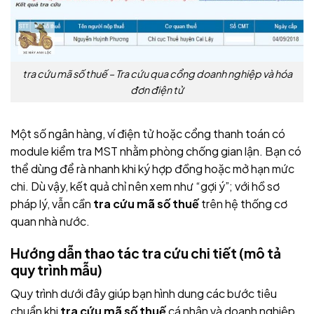
tra cứu mã số thuế – Tra cứu qua cổng doanh nghiệp và hóa
đơn điện tử
Một số ngân hàng, ví điện tử hoặc cổng thanh toán có
module kiểm tra MST nhằm phòng chống gian lận. Bạn có
thể dùng để rà nhanh khi ký hợp đồng hoặc mở hạn mức
chi. Dù vậy, kết quả chỉ nên xem như “gợi ý”; với hồ sơ
pháp lý, vẫn cần
tra cứu mã số thuế
trên hệ thống cơ
quan nhà nước.
Hướng dẫn thao tác tra cứu chi tiết (mô tả
quy trình mẫu)
Quy trình dưới đây giúp bạn hình dung các bước tiêu
chuẩn khi
tra cứu mã số thuế
cá nhân và doanh nghiệp.