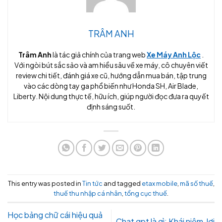
TRÂM ANH
Trâm Anh
là tác giả chính của trang web
Xe Máy Anh Lộc
.
Với ngòi bút sắc sảo và am hiểu sâu về xe máy, cô chuyên viết
review chi tiết, đánh giá xe cũ, hướng dẫn mua bán, tập trung
vào các dòng tay ga phổ biến như Honda SH, Air Blade,
Liberty. Nội dung thực tế, hữu ích, giúp người đọc đưa ra quyết
định sáng suốt.
This entry was posted in
Tin tức
and tagged
etax mobile
,
mã số thuế
,
thuế thu nhập cá nhân
,
tổng cục thuế
.
Học bảng chữ cái hiệu quả
Chat gpt là gì: Khái niệm, lợi