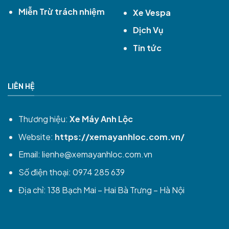
Miễn Trừ trách nhiệm
Xe Vespa
Dịch Vụ
Tin tức
LIÊN HỆ
Thương hiệu:
Xe Máy Anh Lộc
Website:
https://xemayanhloc.com.vn/
Email:
lienhe@xemayanhloc.com.vn
Số điện thoại: 0974 285 639
Địa chỉ: 138 Bạch Mai – Hai Bà Trưng – Hà Nội