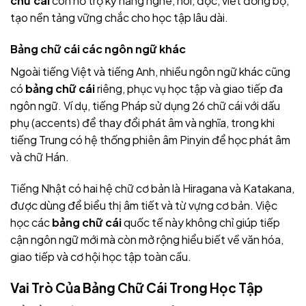
chữ cái
còn hỗ trợ kỹ năng nghe, nói, đọc, viết đồng bộ,
tạo nền tảng vững chắc cho học tập lâu dài.
Bảng chữ cái các ngôn ngữ khác
Ngoài tiếng Việt và tiếng Anh, nhiều ngôn ngữ khác cũng
có
bảng chữ cái
riêng, phục vụ học tập và giao tiếp đa
ngôn ngữ. Ví dụ, tiếng Pháp sử dụng 26 chữ cái với dấu
phụ (accents) để thay đổi phát âm và nghĩa, trong khi
tiếng Trung có hệ thống phiên âm Pinyin để học phát âm
và chữ Hán.
Tiếng Nhật có hai hệ chữ cơ bản là Hiragana và Katakana,
được dùng để biểu thị âm tiết và từ vựng cơ bản. Việc
học các
bảng chữ cái
quốc tế này không chỉ giúp tiếp
cận ngôn ngữ mới mà còn mở rộng hiểu biết về văn hóa,
giao tiếp và cơ hội học tập toàn cầu.
Vai Trò Của Bảng Chữ Cái Trong Học Tập