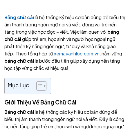
Bảng chữ cái
là hệ thống ký hiệu cơ bản dùng để biểu thị
âm thanh trong ngôn ngữ nói và viết, đóng vai trò nền
tảng trong việc học đọc – viết. Việc làm quen với
bảng
chữ cái
giúp trẻ em, học sinh và người học ngoại ngữ
phát triển kỹ năng ngôn ngữ, tư duy và khả năng giao
tiếp. Theo tổng hợp từ
xemayanhloc.com.vn
, nắm vững
bảng chữ cái
là bước đầu tiên giúp xây dựng nền tảng
học tập vững chắc và hiệu quả.
Mục Lục
Giới Thiệu Về Bảng Chữ Cái
Bảng chữ cái
là hệ thống các ký hiệu cơ bản dùng để
biểu thị âm thanh trong ngôn ngữ nói và viết. Đây là công
cụ nền tảng giúp trẻ em, học sinh và người học ngoại ngữ