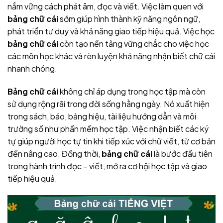
nắm vững cách phát âm, đọc và viết. Việc làm quen với
bảng chữ cái
sớm giúp hình thành kỹ năng ngôn ngữ,
phát triển tư duy và khả năng giao tiếp hiệu quả. Việc học
bảng chữ cái
còn tạo nền tảng vững chắc cho việc học
các môn học khác và rèn luyện khả năng nhận biết chữ cái
nhanh chóng.
Bảng chữ cái
không chỉ áp dụng trong học tập mà còn
sử dụng rộng rãi trong đời sống hằng ngày. Nó xuất hiện
trong sách, báo, bảng hiệu, tài liệu hướng dẫn và môi
trường số như phần mềm học tập. Việc nhận biết các ký
tự giúp người học tự tin khi tiếp xúc với chữ viết, từ cơ bản
đến nâng cao. Đồng thời,
bảng chữ cái
là bước đầu tiên
trong hành trình đọc – viết, mở ra cơ hội học tập và giao
tiếp hiệu quả.