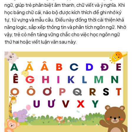
ngữ, giúp trẻ phân biệt âm thanh, chữ viết và ý nghĩa. Khi
học bảng chữ cái, não bộ được kích thích để ghi nhớ ký
tự, từ vựng và mẫu câu. Điều này đồng thời cải thiện khả
năng logic, sắp xếp thông tin và phân tích ngôn ngữ. Nhờ
vậy, trẻ có nền tảng vững chắc cho việc học ngôn ngữ
thứ hai hoặc viết luận văn sau này.