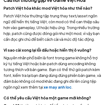
Câu hỏi thường gặp về Game Việt Hóa
Patch Việt hóa khác mod Việt hóa như thế nào?
Patch Việt hóa thường tập trung thay text/asset ngôn
ngữ để hiển thị tiếng Việt, còn mod có thể can thiệp sâu
hơn vào gameplay, UI hoặc hiệu ứng. Trong nhiều trường
hợp, patch cũng được đóng gói như một mod, vì vậy bạn
cần đọc ghi chú để biết cách cài và mức độ tác động.
Vì sao cài xong lại lỗi dấu hoặc hiển thị ô vuông?
Nguyên nhân phổ biến là font trong game không hỗ trợ
ký tự tiếng Việt hoặc bản patch dùng encoding không
tương thích với bản game. Bạn có thể thử gói patch kèm
font, kiểm tra lại bạn đang dùng đúng phiên bản game, và
đảm bảo không có mod khác đang ghi đè lên cùng tệp
ngôn ngữ xem thêm tại
xe may anh loc
.
Có thể yêu cầu Việt hóa một game mới không?