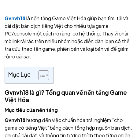
Gvnvh18
là nền tảng Game Việt Hóa giúp bạn tìm, tải và
cài đặt bản dịch tiếng Việt cho nhiều tựa game
PC/console một cách rõ ràng, có hệ thống. Thay vì phải
mò link rải rác trên nhiều nhóm hoặc diễn đàn, bạn có thể
tra cứu theo tên game, phiên bản và loại bản vá để giảm
rủi ro cài sai.
Mục Lục
Gvnvh18 là gì? Tổng quan về nền tảng Game
Việt Hóa
Mục tiêu của nền tảng
Gvnvh18
hướng đến việc chuẩn hóa trải nghiệm “chơi
game có tiếng Việt” bằng cách tổng hợp nguồn bản dịch,
ghi chú cài đặt, và thông tin tương thích theo từng phiên