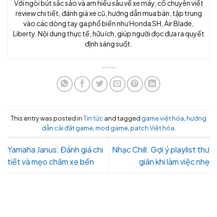
Với ngòi bút sắc sảo và am hiểu sâu về xe máy, cô chuyên viết
review chi tiết, đánh giá xe cũ, hướng dẫn mua bán, tập trung
vào các dòng tay ga phổ biến như Honda SH, Air Blade,
Liberty. Nội dung thực tế, hữu ích, giúp người đọc đưa ra quyết
định sáng suốt.
This entry was posted in
Tin tức
and tagged
game việt hóa
,
hướng
dẫn cài đặt game
,
mod game
,
patch Việt hóa
.
Yamaha Janus: Đánh giá chi
Nhạc Chill: Gợi ý playlist thư
tiết và mẹo chăm xe bền
giãn khi làm việc nhẹ