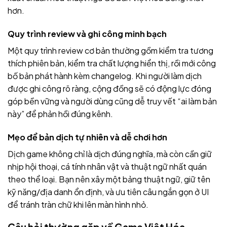
hơn.
Quy trình review và ghi công minh bạch
Một quy trình review cơ bản thường gồm kiểm tra tương
thích phiên bản, kiểm tra chất lượng hiển thị, rồi mới công
bố bản phát hành kèm changelog. Khi người làm dịch
được ghi công rõ ràng, cộng đồng sẽ có động lực đóng
góp bền vững và người dùng cũng dễ truy vết “ai làm bản
này” để phản hồi đúng kênh.
Mẹo để bản dịch tự nhiên và dễ chơi hơn
Dịch game không chỉ là dịch đúng nghĩa, mà còn cần giữ
nhịp hội thoại, cá tính nhân vật và thuật ngữ nhất quán
theo thể loại. Bạn nên xây một bảng thuật ngữ, giữ tên
kỹ năng/địa danh ổn định, và ưu tiên câu ngắn gọn ở UI
để tránh tràn chữ khi lên màn hình nhỏ.