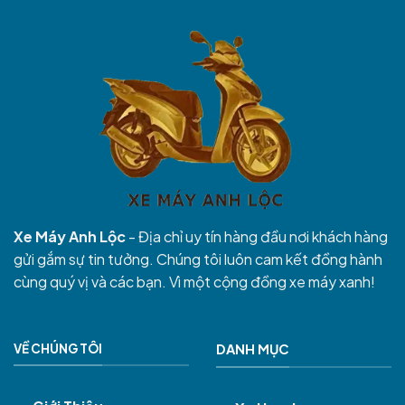
Xe Máy Anh Lộc
- Địa chỉ uy tín hàng đầu nơi khách hàng
gửi gắm sự tin tưởng. Chúng tôi luôn cam kết đồng hành
cùng quý vị và các bạn. Vì một cộng đồng xe máy xanh!
VỀ CHÚNG TÔI
DANH MỤC