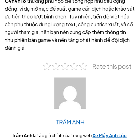
Gvnvh18
thường phù hợp để tổng hợp nhu cầu cộng
đồng, ví dụ mở mục đề xuất game cần dịch hoặc khảo sát
ưu tiên theo lượt bình chọn. Tuy nhiên, tiến độ Việt hóa
còn phụ thuộc dung lượng text, công cụ trích xuất, và số
người tham gia, nên bạn nên cung cấp thêm thông tin
như phiên bản game và nền tảng phát hành để đội dịch
đánh giá.
Rate this post
TRÂM ANH
Trâm Anh
là tác giả chính của trang web
Xe Máy Anh Lộc
.