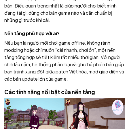
bản. Điều quan trọng nhất là giúp người chơi biết mình
đang tải gì, dùng cho bản game nào và cần chuẩn bị
những gì trước khi cài.
Nền tảng phù hợp với ai?
Nếu bạn là người mới chơi game offline, không rành
modding hoặc chỉ muốn “cài nhanh, chơi ổn”, một nền
tảng tổng hợp sẽ tiết kiệm rất nhiều thời gian. Với người
chơi lâu năm, hệ thống phân loại và ghi chú phiên bản giúp
bạn tránh xung đột giữa patch Việt hóa, mod giao diện và
các bản update lớn của game.
Các tính năng nổi bật của nền tảng