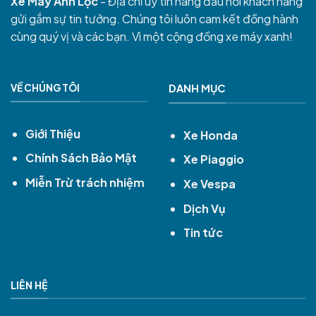
Xe Máy Anh Lộc
- Địa chỉ uy tín hàng đầu nơi khách hàng
gửi gắm sự tin tưởng. Chúng tôi luôn cam kết đồng hành
cùng quý vị và các bạn. Vì một cộng đồng xe máy xanh!
VỀ CHÚNG TÔI
DANH MỤC
Giới Thiệu
Xe Honda
Chính Sách Bảo Mật
Xe Piaggio
Miễn Trừ trách nhiệm
Xe Vespa
Dịch Vụ
Tin tức
LIÊN HỆ