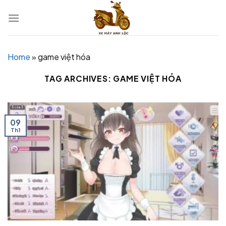
Skip
to
content
Home
»
game việt hóa
TAG ARCHIVES:
GAME VIỆT HÓA
09
Th1