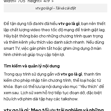
width=”705″ height=”419″>
vtv go là gì – Tải và cài đặt
Để tận dụng tối đa khi đã hiểu
vtv go là gì
, bạn nên thiết
lập chất lượng video theo tốc độ mạng để tránh giật lag.
Hãy bật thông báo cho những chương trình quan trọng
và thêm kênh yêu thích vào danh sách nhanh. Nếu dùng
smart TV, việc gán phím tắt hoặc ghim ứng dụng ở màn
hình chính sẽ giúp truy cập tiện lợi.
Tìm kiếm và quản lý nội dung
Trong quy trình sử dụng gắn với
vtv go là gì
, thanh tìm
kiếm cho phép nhập tên chương trình, thể loại hoặc từ
khóa. Bạn có thể lưu lại nội dung vào mục “Yêu thích” để
xem sau. Lịch sử xem hỗ trợ tiếp tục đoạn dở, đặc biệt
hữu ích với phim dài tập hay các talkshow.
vtv go là gì: Mẹo tối ưu trải nghiệm và những