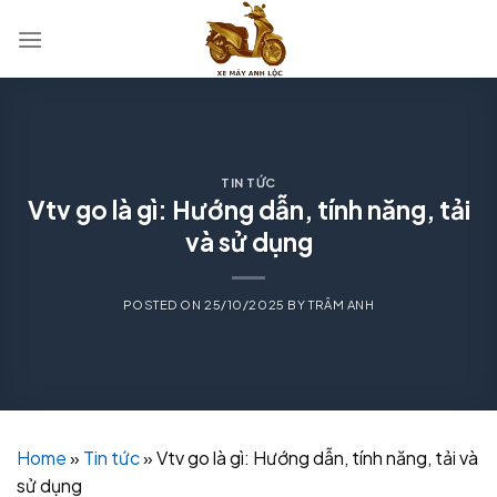
Skip
to
content
TIN TỨC
Vtv go là gì: Hướng dẫn, tính năng, tải
và sử dụng
POSTED ON
25/10/2025
BY
TRÂM ANH
Home
»
Tin tức
»
Vtv go là gì: Hướng dẫn, tính năng, tải và
sử dụng