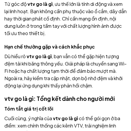
Từ góc độ
vtv go là gì
, ưu thế lớn là tính di động và xem
lại linh hoạt. Bạn không cần phụ thuộc vào ổ cắm, dây dẫn
hay thời gian phát cố định. Chỉ cần mạng ổn định, nội
dung luôn ở trong tầm tay với chất lượng hình ảnh được
tối ưu theo thiết bị.
Hạn chế thường gặp và cách khắc phục
Dù hiểu rõ
vtv go là gì
, bạn vẫn có thể gặp hiện tượng
đệm tải khi băng thông yếu. Giải pháp là chuyển sang Wi-
Fi hoặc hạ chất lượng tạm thời để đảm bảo mượt mà.
Ngoài ra, hãy kiểm tra cập nhật, dọn bộ nhớ đệm và khởi
động lại ứng dụng khi thấy phản hồi chậm.
vtv go là gì: Tổng kết dành cho người mới
Tóm tắt giá trị cốt lõi
Cuối cùng, ý nghĩa của
vtv go là gì
có thể gói gọn ở ba
điểm: xem chính thống các kênh VTV, trải nghiệm linh