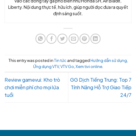
vào các dòng tay ga phổ biến như Honda SH, Air Blade,
Liberty. Nội dung thực tế, hữu ích, giúp người đọc đưa ra quyết
định sáng suốt.
This entry was posted in
Tin tức
and tagged
Hướng dẫn sử dụng
,
Ứng dụng VTV
,
VTV Go
,
Xem tivi online
.
Review gamevui: Kho trò
GG Dịch Tiếng Trung: Top 7
chơi miễn phí cho mọi lứa
Tính Năng Hỗ Trợ Giao Tiếp
tuổi
24/7