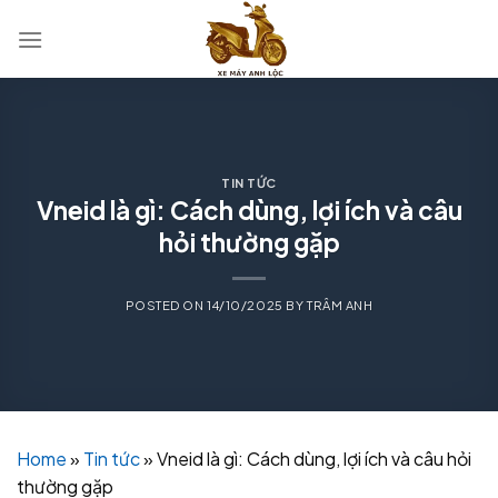
Skip
to
content
TIN TỨC
Vneid là gì: Cách dùng, lợi ích và câu
hỏi thường gặp
POSTED ON
14/10/2025
BY
TRÂM ANH
Home
»
Tin tức
»
Vneid là gì: Cách dùng, lợi ích và câu hỏi
thường gặp