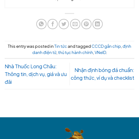
This entry was posted in
Tin tức
and tagged
CCCD gắn chip
,
định
danh điện tử
,
thủ tục hành chính
,
VNeID
.
Nhà Thuốc Long Châu:
Nhận định bóng đá chuẩn:
Thông tin, dịch vụ, giá và ưu
công thức, ví dụ và checklist
đãi