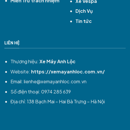
Miễn Trừ trách nhiệm
Xe Vespa
Dịch Vụ
Tin tức
LIÊN HỆ
Thương hiệu:
Xe Máy Anh Lộc
Website:
https://xemayanhloc.com.vn/
Email:
lienhe@xemayanhloc.com.vn
Số điện thoại: 0974 285 639
Địa chỉ: 138 Bạch Mai – Hai Bà Trưng – Hà Nội