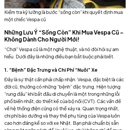
Kiểm tra kỹ lưỡng là bước “sống còn” khi quyết định mua
một chiếc Vespa cũ
Những Lưu Ý “Sống Còn” Khi Mua Vespa Cũ –
Không Dành Cho Người Mới!
“Chơi” Vespa cũ là một nghệ thuật, và nó đòi hỏi sự am
hiểu. Dưới đây là những điều bạn bắt buộc phải biết.
1. “Bệnh” Đặc Trưng và Chi Phí “Nuôi” Xe
Đây là sự thật cần phải chấp nhận. Vespa, đặc biệt là các
đời cũ, thường có những “bệnh” đặc trưng. Hiện tượng
“rung đầu” khi bắt đầu di chuyển là một trong những lỗi
phổ biến nhất, do thiết kế của bộ nồi (CVT). Các vấn đề
về hệ thống điện cũng có thể xảy ra. Quan trọng nhất,
chi phí bảo dưỡng và thay thế phụ tùng của Vespa luôn
cao hơn đáng kể so với xe Nhật. Bạn phải chuẩn bị sẵn