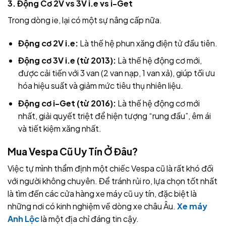
3. Động Cơ 2V vs 3V i.e vs i-Get
Trong dòng ie, lại có một sự nâng cấp nữa.
Động cơ 2V i.e:
Là thế hệ phun xăng điện tử đầu tiên.
Động cơ 3V i.e (từ 2013):
Là thế hệ động cơ mới,
được cải tiến với 3 van (2 van nạp, 1 van xả), giúp tối ưu
hóa hiệu suất và giảm mức tiêu thụ nhiên liệu.
Động cơ i-Get (từ 2016):
Là thế hệ động cơ mới
nhất, giải quyết triệt để hiện tượng “rung đầu”, êm ái
và tiết kiệm xăng nhất.
Mua Vespa Cũ Uy Tín Ở Đâu?
Việc tự mình thẩm định một chiếc Vespa cũ là rất khó đối
với người không chuyên. Để tránh rủi ro, lựa chọn tốt nhất
là tìm đến các cửa hàng xe máy cũ uy tín, đặc biệt là
những nơi có kinh nghiệm về dòng xe châu Âu.
Xe máy
Anh Lộc
là một địa chỉ đáng tin cậy.