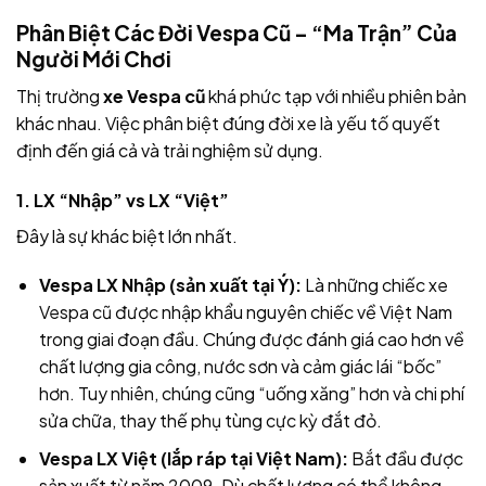
Phân Biệt Các Đời Vespa Cũ – “Ma Trận” Của
Người Mới Chơi
Thị trường
xe Vespa cũ
khá phức tạp với nhiều phiên bản
khác nhau. Việc phân biệt đúng đời xe là yếu tố quyết
định đến giá cả và trải nghiệm sử dụng.
1. LX “Nhập” vs LX “Việt”
Đây là sự khác biệt lớn nhất.
Vespa LX Nhập (sản xuất tại Ý):
Là những chiếc xe
Vespa cũ được nhập khẩu nguyên chiếc về Việt Nam
trong giai đoạn đầu. Chúng được đánh giá cao hơn về
chất lượng gia công, nước sơn và cảm giác lái “bốc”
hơn. Tuy nhiên, chúng cũng “uống xăng” hơn và chi phí
sửa chữa, thay thế phụ tùng cực kỳ đắt đỏ.
Vespa LX Việt (lắp ráp tại Việt Nam):
Bắt đầu được
sản xuất từ năm 2009. Dù chất lượng có thể không