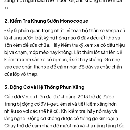
sàng một ngân sách để “nuôi” xe, chứ không chỉ để mua
xe.
2. Kiểm Tra Khung Sườn Monocoque
Đây là phần quan trọng nhất. Vì toàn bộ thân xe Vespa cũ
là khung sườn, bất kỳ hư hỏng nào ở đây đều rất khó và
tốn kém để sửa chữa. Hãy kiểm tra kỹ xem xe có dấu hiệu
bị va chạm, móp méo hay không. Lật thảm lót sàn lên để
kiểm tra xem sàn xe có bị mục, rỉ sét hay không. Gõ nhẹ
vào các phần thân xe để cảm nhận độ dày và chắc chắn
của lớp vỏ thép.
3. Động Cơ và Hệ Thống Phun Xăng
Các đời Vespa hiện đại (từ khoảng 2013 trở đi) được
trang bị động cơ 3V i-get, êm ái và tiết kiệm xăng hơn
nhiều so với các thế hệ cũ. Khi kiểm tra, hãy nổ máy và
lắng nghe. Động cơ không được có tiếng gõ kim loại lạ.
Chạy thử để cảm nhận độ mượt mà và khả năng tăng tốc.