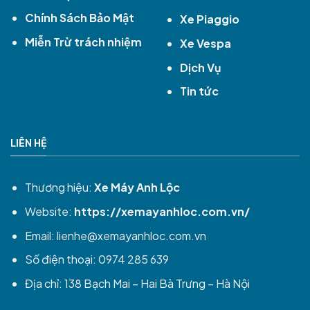
Chính Sách Bảo Mật
Xe Piaggio
Miễn Trừ trách nhiệm
Xe Vespa
Dịch Vụ
Tin tức
LIÊN HỆ
Thương hiệu:
Xe Máy Anh Lộc
Website:
https://xemayanhloc.com.vn/
Email:
lienhe@xemayanhloc.com.vn
Số điện thoại: 0974 285 639
Địa chỉ: 138 Bạch Mai – Hai Bà Trưng – Hà Nội