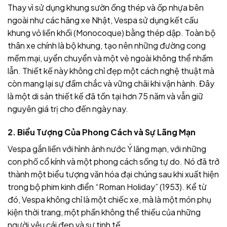
Thay vì sử dụng khung sườn ống thép và ốp nhựa bên
ngoài như các hãng xe Nhật, Vespa sử dụng kết cấu
khung vỏ liền khối (Monocoque) bằng thép dập. Toàn bộ
thân xe chính là bộ khung, tạo nên những đường cong
mềm mại, uyển chuyển và một vẻ ngoài không thể nhầm
lẫn. Thiết kế này không chỉ đẹp một cách nghệ thuật mà
còn mang lại sự đầm chắc và vững chãi khi vận hành. Đây
là một di sản thiết kế đã tồn tại hơn 75 năm và vẫn giữ
nguyên giá trị cho đến ngày nay.
2. Biểu Tượng Của Phong Cách và Sự Lãng Mạn
Vespa gắn liền với hình ảnh nước Ý lãng mạn, với những
con phố cổ kính và một phong cách sống tự do. Nó đã trở
thành một biểu tượng văn hóa đại chúng sau khi xuất hiện
trong bộ phim kinh điển “Roman Holiday” (1953). Kể từ
đó, Vespa không chỉ là một chiếc xe, mà là một món phụ
kiện thời trang, một phần không thể thiếu của những
người yêu cái đẹp và sự tinh tế.