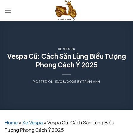
Skip
to
content
XE VESPA
Vespa Cũ: Cách Săn Lùng Biểu Tượng
Phong Cách Ý 2025
POSTED ON
13/08/2025
BY
TRÂM ANH
Home
»
Xe Vespa
»
Vespa Cũ: Cách Săn Lùng Biểu
Tượng Phong Cách Ý 2025