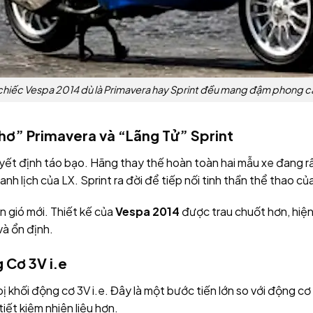
chiếc Vespa 2014 dù là Primavera hay Sprint đều mang đậm phong c
Thơ” Primavera và “Lãng Tử” Sprint
ết định táo bạo. Hãng thay thế hoàn toàn hai mẫu xe đang rất
nh lịch của LX. Sprint ra đời để tiếp nối tinh thần thể thao củ
 gió mới. Thiết kế của
Vespa 2014
được trau chuốt hơn, hiệ
và ổn định.
 Cơ 3V i.e
ị khối động cơ 3V i.e. Đây là một bước tiến lớn so với động c
iết kiệm nhiên liệu hơn.