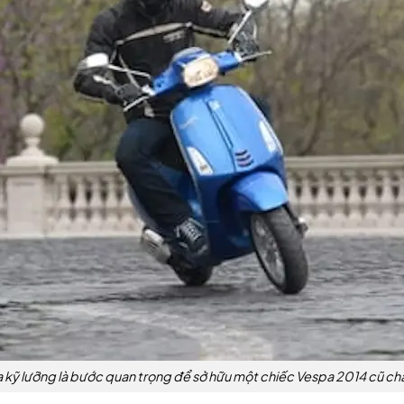
a kỹ lưỡng là bước quan trọng để sở hữu một chiếc Vespa 2014 cũ ch