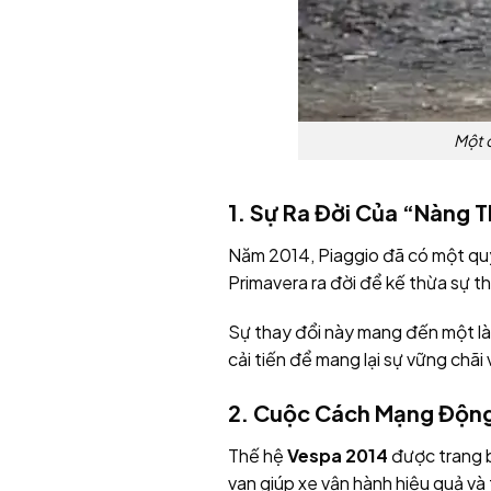
Một 
1. Sự Ra Đời Của “Nàng 
Năm 2014, Piaggio đã có một quy
Primavera ra đời để kế thừa sự tha
Sự thay đổi này mang đến một làn
cải tiến để mang lại sự vững chãi 
2. Cuộc Cách Mạng Động
Thế hệ
Vespa 2014
được trang b
van giúp xe vận hành hiệu quả và t