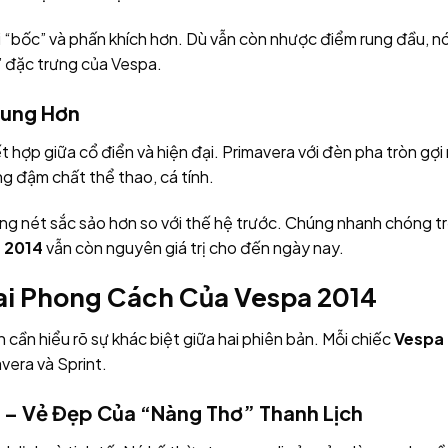
i “bốc” và phấn khích hơn. Dù vẫn còn nhược điểm rung đầu, n
 đặc trưng của Vespa.
Trung Hơn
ết hợp giữa cổ điển và hiện đại. Primavera với đèn pha tròn gợ
ang đậm chất thể thao, cá tính.
g nét sắc sảo hơn so với thế hệ trước. Chúng nhanh chóng trở
 2014
vẫn còn nguyên giá trị cho đến ngày nay.
Hai Phong Cách Của Vespa 2014
 cần hiểu rõ sự khác biệt giữa hai phiên bản. Mỗi chiếc
Vespa
avera và Sprint.
 – Vẻ Đẹp Của “Nàng Thơ” Thanh Lịch