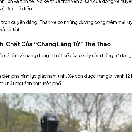
nh lịch và tinh tế. Nó kế thừa trọn vẹn di sản của dòng xe huyề
 vẻ đẹp cổ điển.
a tròn duyên dáng. Thân xe có những đường cong mềm mại, u
và nữ tính.
Khí Chất Của “Chàng Lãng Tử” Thể Thao
ời cá tính và năng động. Thiết kế của xe lấy cảm hứng từ dò
èn pha hình lục giác nam tính. Xe còn được trang bị vành 12 i
thu hút mọi ánh nhìn trên phố.