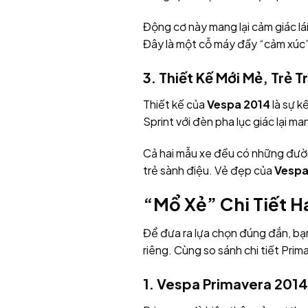
Động cơ này mang lại cảm giác lá
Đây là một cỗ máy đầy “cảm xúc”
3. Thiết Kế Mới Mẻ, Trẻ 
Thiết kế của
Vespa 2014
là sự k
Sprint với đèn pha lục giác lại m
Cả hai mẫu xe đều có những đườn
trẻ sành điệu. Vẻ đẹp của
Vespa
“Mổ Xẻ” Chi Tiết 
Để đưa ra lựa chọn đúng đắn, bạn
riêng. Cùng so sánh chi tiết Prim
1. Vespa Primavera 2014