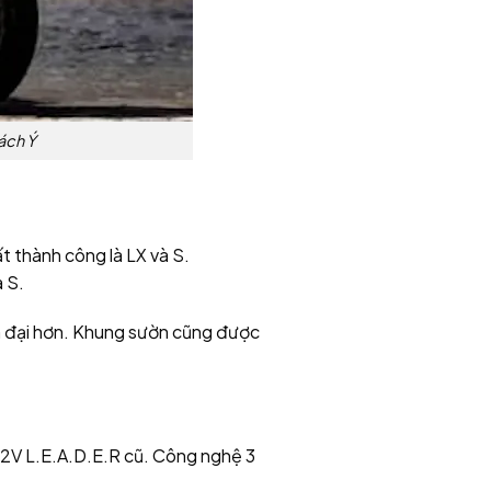
ách Ý
 thành công là LX và S.
a S.
n đại hơn. Khung sườn cũng được
ơ 2V L.E.A.D.E.R cũ. Công nghệ 3