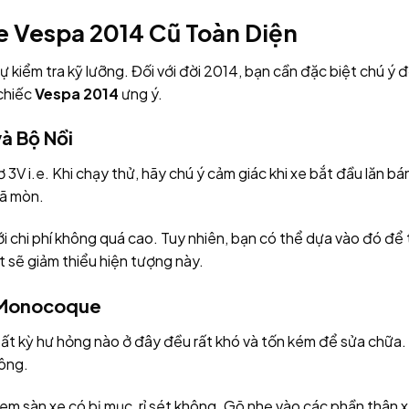
 Vespa 2014 Cũ Toàn Diện
ự kiểm tra kỹ lưỡng. Đối với đời 2014, bạn cần đặc biệt chú 
 chiếc
Vespa 2014
ưng ý.
à Bộ Nồi
3V i.e. Khi chạy thử, hãy chú ý cảm giác khi xe bắt đầu lăn bá
đã mòn.
i chi phí không quá cao. Tuy nhiên, bạn có thể dựa vào đó để
sẽ giảm thiểu hiện tượng này.
n Monocoque
ất kỳ hư hỏng nào ở đây đều rất khó và tốn kém để sửa chữa.
ông.
 xem sàn xe có bị mục, rỉ sét không. Gõ nhẹ vào các phần thân