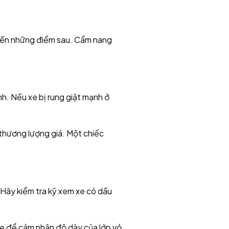
ý đến những điểm sau. Cẩm nang
nh. Nếu xe bị rung giật mạnh ở
 thương lượng giá. Một chiếc
 Hãy kiểm tra kỹ xem xe có dấu
 xe để cảm nhận độ dày của lớp vỏ