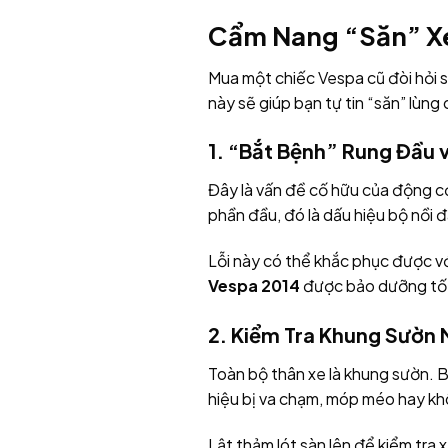
Cẩm Nang “Săn” Xe
Mua một chiếc Vespa cũ đòi hỏi s
này sẽ giúp bạn tự tin “săn” lùng
1. “Bắt Bệnh” Rung Đầu v
Đây là vấn đề cố hữu của động cơ 
phần đầu, đó là dấu hiệu bộ nồi 
Lỗi này có thể khắc phục được vớ
Vespa 2014
được bảo dưỡng tốt 
2. Kiểm Tra Khung Sườ
Toàn bộ thân xe là khung sườn. B
hiệu bị va chạm, móp méo hay kh
Lật thảm lót sàn lên để kiểm tra