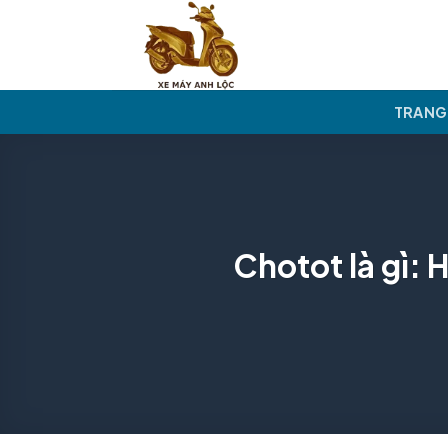
Skip
to
content
TRANG
Chotot là gì: