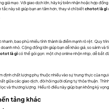
trang giả mạo. Với giao dịch lớn, hãy ký biên nhận hoặc hợp đồ
tắc này sẽ giúp bạn an tâm hơn, thay vì chỉ biết
chotot là gì
anh, bao phủ nhiều tỉnh thành là điểm mạnh rõ rệt. Quy trình 
h doanh nhỏ. Cộng đồng lớn giúp bạn dễ khảo giá, so sánh và
otot là gì
có thể gói gọn: một chợ online nhộn nhịp, dễ bắt đầu
ểm định chất lượng phụ thuộc nhiều vào sự trung thực của ngườ
t giữa các giao dịch, đòi hỏi người dùng tự thỏa thuận. Thỉnh
lọc và thương lượng. Hiểu rõ điều này giúp bạn không kỳ vọng 
nền tảng khác