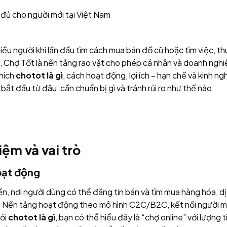
 đủ cho người mới tại Việt Nam
hiều người khi lần đầu tìm cách mua bán đồ cũ hoặc tìm việc, t
m, Chợ Tốt là nền tảng rao vặt cho phép cá nhân và doanh ngh
thích
chotot là gì
, cách hoạt động, lợi ích – hạn chế và kinh n
bắt đầu từ đâu, cần chuẩn bị gì và tránh rủi ro như thế nào.
iệm và vai trò
oạt động
ến, nơi người dùng có thể đăng tin bán và tìm mua hàng hóa, dị
. Nền tảng hoạt động theo mô hình C2C/B2C, kết nối người mu
hỏi
chotot là gì
, bạn có thể hiểu đây là “chợ online” với lượng 