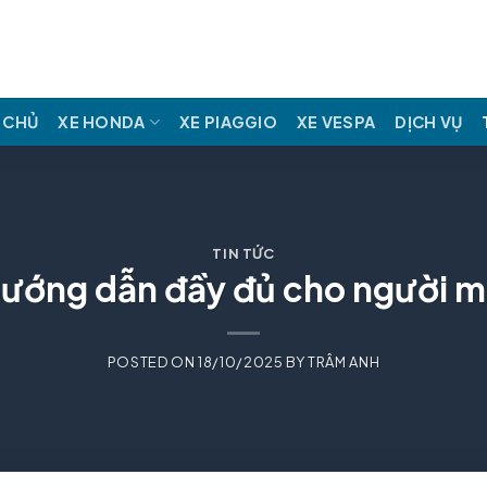
 CHỦ
XE HONDA
XE PIAGGIO
XE VESPA
DỊCH VỤ
TIN TỨC
 Hướng dẫn đầy đủ cho người mớ
POSTED ON
18/10/2025
BY
TRÂM ANH