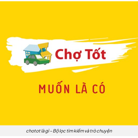
chotot là gì – Bộ lọc tìm kiếm và trò chuyện