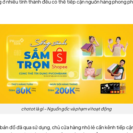
g ở nhiều tỉnh thành đều có thể tiếp cận nguồn hàng phong ph
chotot là gì – Nguồn gốc và phạm vi hoạt động
bán đồ đã qua sử dụng, chủ cửa hàng nhỏ lẻ cần kênh tiếp cậ