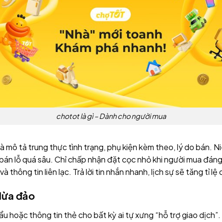
chotot là gì – Dành cho người mua
à mô tả trung thực tình trạng, phụ kiện kèm theo, lý do bán. 
bán lỗ quá sâu. Chỉ chấp nhận đặt cọc nhỏ khi người mua đáng 
và thông tin liên lạc. Trả lời tin nhắn nhanh, lịch sự sẽ tăng tỉ l
lừa đảo
oặc thông tin thẻ cho bất kỳ ai tự xưng “hỗ trợ giao dịch”. C