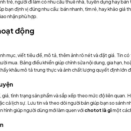
đình trẻ, người đi làm có nhu cầu thuê nhà, tuyển dụng hay bá
úp bạn định vị đúng nhu cầu: bán nhanh, tìm rẻ, hay khảo giá t
giao nhận phù hợp.
hoạt động
nh mục, viết tiêu đề, mô tả, thêm ảnh rõ nét và đặt giá. Tin c
người mua. Bảng điều khiển giúp chỉnh sửa nội dung, gia hạn, hoặ
thấy khâu mô tả trung thực và ảnh chất lượng quyết định lớn đến
huyện
í, giá, tình trạng sản phẩm và sắp xếp theo mức độ liên quan.
 cả lịch sự. Lưu tin và theo dõi người bán giúp bạn so sánh nh
ển hình giúp người dùng mới làm quen với
chotot là gì
một cách
ển