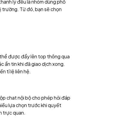
n thanh lý đều là nhóm dùng phổ
hị trường. Từ đó, bạn sẽ chọn
ó thể được đẩy lên top thông qua
c ẩn tin khi đã giao dịch xong.
 tỉ lệ liên hệ.
 Hộp chat nội bộ cho phép hỏi đáp
iều lựa chọn trước khi quyết
 trực quan.