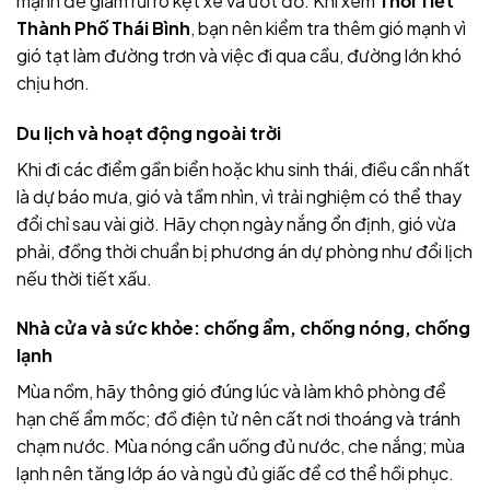
mạnh để giảm rủi ro kẹt xe và ướt đồ. Khi xem
Thời Tiết
Thành Phố Thái Bình
, bạn nên kiểm tra thêm gió mạnh vì
gió tạt làm đường trơn và việc đi qua cầu, đường lớn khó
chịu hơn.
Du lịch và hoạt động ngoài trời
Khi đi các điểm gần biển hoặc khu sinh thái, điều cần nhất
là dự báo mưa, gió và tầm nhìn, vì trải nghiệm có thể thay
đổi chỉ sau vài giờ. Hãy chọn ngày nắng ổn định, gió vừa
phải, đồng thời chuẩn bị phương án dự phòng như đổi lịch
nếu thời tiết xấu.
Nhà cửa và sức khỏe: chống ẩm, chống nóng, chống
lạnh
Mùa nồm, hãy thông gió đúng lúc và làm khô phòng để
hạn chế ẩm mốc; đồ điện tử nên cất nơi thoáng và tránh
chạm nước. Mùa nóng cần uống đủ nước, che nắng; mùa
lạnh nên tăng lớp áo và ngủ đủ giấc để cơ thể hồi phục.