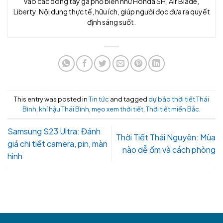
vào các dòng tay ga phổ biến như Honda SH, Air Blade,
Liberty. Nội dung thực tế, hữu ích, giúp người đọc đưa ra quyết
định sáng suốt.
This entry was posted in
Tin tức
and tagged
dự báo thời tiết Thái
Bình
,
khí hậu Thái Bình
,
mẹo xem thời tiết
,
Thời tiết miền Bắc
.
Samsung S23 Ultra: Đánh
Thời Tiết Thái Nguyên: Mùa
giá chi tiết camera, pin, màn
nào dễ ốm và cách phòng
hình