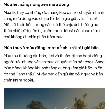
Mùa hè: nắng nóng xen mưa dông
Mùa hè hay có những đợt nắng kéo dài, rồi chuyển nhanh
sang mưa dông vào chiều tối, kèm gió giật và sấm sét.
Một số thời điểm trong năm có thể chịu ảnh hưởng áp
thấp nhiệt đới, nên bạn nên theo dõi cả cảnh báo rủi ro
chứ không chỉ nhìn phần trăm mưa.
Mùa thu và mùa đông: mát dễ chịu rồi rét gió bấc
Mùa thu thường dịu hơn, ít oi và thuận lợi cho hoạt động
ngoài trời, nhưng vẫn có mưa chuyển mùa bất chợt. Sang
mùa đông, không khí lạnh tăng cường kèm gió bấc khiến
cơ thể “lạnh thấu”, vì vậy bạn cần giữ ấm cổ, ngực và bàn
chân khi ra ngoài.