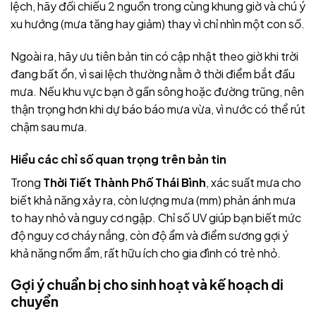
lệch, hãy đối chiếu 2 nguồn trong cùng khung giờ và chú ý
xu hướng (mưa tăng hay giảm) thay vì chỉ nhìn một con số.
Ngoài ra, hãy ưu tiên bản tin có cập nhật theo giờ khi trời
đang bất ổn, vì sai lệch thường nằm ở thời điểm bắt đầu
mưa. Nếu khu vực bạn ở gần sông hoặc đường trũng, nên
thận trọng hơn khi dự báo báo mưa vừa, vì nước có thể rút
chậm sau mưa.
Hiểu các chỉ số quan trọng trên bản tin
Trong
Thời Tiết Thành Phố Thái Bình
, xác suất mưa cho
biết khả năng xảy ra, còn lượng mưa (mm) phản ánh mưa
to hay nhỏ và nguy cơ ngập. Chỉ số UV giúp bạn biết mức
độ nguy cơ cháy nắng, còn độ ẩm và điểm sương gợi ý
khả năng nồm ẩm, rất hữu ích cho gia đình có trẻ nhỏ.
Gợi ý chuẩn bị cho sinh hoạt và kế hoạch di
chuyển