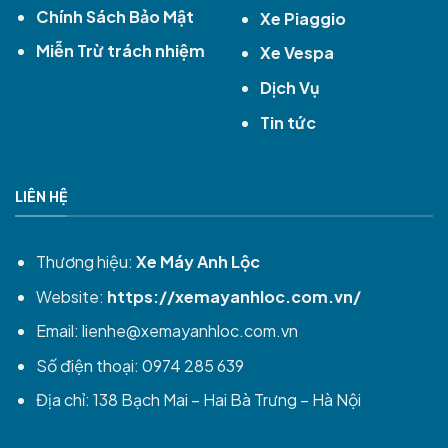
Chính Sách Bảo Mật
Xe Piaggio
Miễn Trừ trách nhiệm
Xe Vespa
Dịch Vụ
Tin tức
LIÊN HỆ
Thương hiệu:
Xe Máy Anh Lộc
Website:
https://xemayanhloc.com.vn/
Email:
lienhe@xemayanhloc.com.vn
Số điện thoại: 0974 285 639
Địa chỉ: 138 Bạch Mai – Hai Bà Trưng – Hà Nội