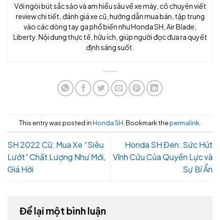
Với ngòi bút sắc sảo và am hiểu sâu về xe máy, cô chuyên viết
review chi tiết, đánh giá xe cũ, hướng dẫn mua bán, tập trung
vào các dòng tay ga phổ biến như Honda SH, Air Blade,
Liberty. Nội dung thực tế, hữu ích, giúp người đọc đưa ra quyết
định sáng suốt.
This entry was posted in
Honda SH
. Bookmark the
permalink
.
SH 2022 Cũ: Mua Xe “Siêu
Honda SH Đen: Sức Hút
Lướt” Chất Lượng Như Mới,
Vĩnh Cửu Của Quyền Lực và
Giá Hời
Sự Bí Ẩn
Để lại một bình luận