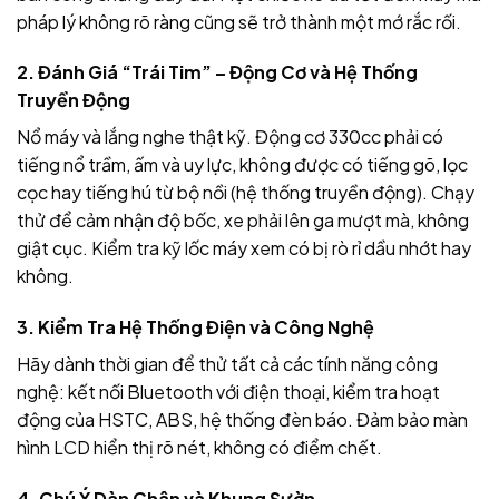
pháp lý không rõ ràng cũng sẽ trở thành một mớ rắc rối.
2. Đánh Giá “Trái Tim” – Động Cơ và Hệ Thống
Truyền Động
Nổ máy và lắng nghe thật kỹ. Động cơ 330cc phải có
tiếng nổ trầm, ấm và uy lực, không được có tiếng gõ, lọc
cọc hay tiếng hú từ bộ nồi (hệ thống truyền động). Chạy
thử để cảm nhận độ bốc, xe phải lên ga mượt mà, không
giật cục. Kiểm tra kỹ lốc máy xem có bị rò rỉ dầu nhớt hay
không.
3. Kiểm Tra Hệ Thống Điện và Công Nghệ
Hãy dành thời gian để thử tất cả các tính năng công
nghệ: kết nối Bluetooth với điện thoại, kiểm tra hoạt
động của HSTC, ABS, hệ thống đèn báo. Đảm bảo màn
hình LCD hiển thị rõ nét, không có điểm chết.
4. Chú Ý Dàn Chân và Khung Sườn