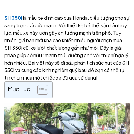
SH 350i
là mẫu xe đỉnh cao của Honda, biểu tượng cho sự
sang trọng và sức mạnh. Với thiết kế bề thế, vận hành uy
lực, mẫu xe này luôn gây ấn tượng mạnh trên phố. Tuy
nhiên, giá bán mới khá cao khiến nhiều người chọn mua
SH 350i cũ, xe lướt chất lượng gần như mới. Đây là giải
pháp giúp sở hữu “mãnh thú” đường phố với chi phí hợp lý
hơn nhiều.
Bài viết này sẽ đi sâu phân tích sức hút của SH
350i và cung cấp kinh nghiệm quý báu để bạn có thể tự
tin chọn mua một chiếc xe đã qua sử dụng!
Mục Lục