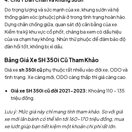
Do trọng lượng và sức mạnh của xe, khung sườn và hệ
thống giảm xóc (phuộc) phải ở trong tình trạng hoàn hảo.
Dựng chân chống giữa, quan sát độ cân bằng của xe.
Kiểm tra kỹ khu vực cổ phốt, chảng ba xem có dấu hiệu
của va chạm hay không. Nhún thử phuộc để đảm bảo độ
đàn hồi tốt, không bị xì dầu.
Bảng Giá Xe SH 350i Cũ Tham Khảo
Giá xe
sh 350i cũ
phụ thuộc rất nhiều vào đời xe, ODO và
tình trạng. Xe càng mới, ODO càng thấp thì giá càng cao.
Giá xe SH 350i cũ đời 2021-2023:
Khoảng 110 – 135
triệu đồng.
Lưu ý: Mức giá này chỉ mang tính tham khảo. So với giá
xe mới lăn bánh có thể lên tới 160-170 triệu đồng, mua
xe lướt giúp bạn tiết kiệm một khoản chi phí rất lớn.