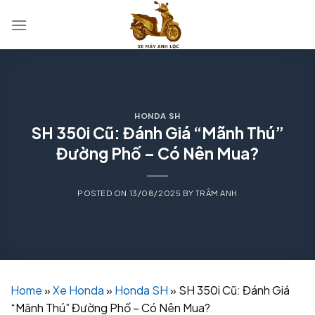
Skip
to
content
HONDA SH
SH 350i Cũ: Đánh Giá “Mãnh Thú”
Đường Phố – Có Nên Mua?
POSTED ON
13/08/2025
BY
TRÂM ANH
Home
»
Xe Honda
»
Honda SH
»
SH 350i Cũ: Đánh Giá
“Mãnh Thú” Đường Phố – Có Nên Mua?