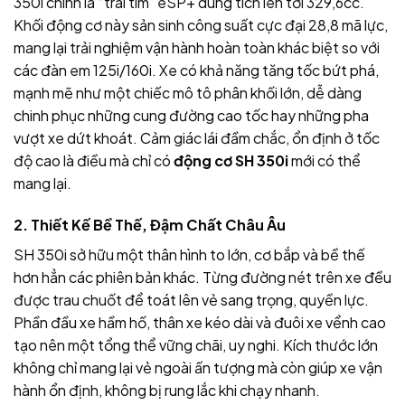
350i chính là “trái tim” eSP+ dung tích lên tới 329,6cc.
Khối động cơ này sản sinh công suất cực đại 28,8 mã lực,
mang lại trải nghiệm vận hành hoàn toàn khác biệt so với
các đàn em 125i/160i. Xe có khả năng tăng tốc bứt phá,
mạnh mẽ như một chiếc mô tô phân khối lớn, dễ dàng
chinh phục những cung đường cao tốc hay những pha
vượt xe dứt khoát. Cảm giác lái đầm chắc, ổn định ở tốc
độ cao là điều mà chỉ có
động cơ SH 350i
mới có thể
mang lại.
2. Thiết Kế Bề Thế, Đậm Chất Châu Âu
SH 350i sở hữu một thân hình to lớn, cơ bắp và bề thế
hơn hẳn các phiên bản khác. Từng đường nét trên xe đều
được trau chuốt để toát lên vẻ sang trọng, quyền lực.
Phần đầu xe hầm hố, thân xe kéo dài và đuôi xe vểnh cao
tạo nên một tổng thể vững chãi, uy nghi. Kích thước lớn
không chỉ mang lại vẻ ngoài ấn tượng mà còn giúp xe vận
hành ổn định, không bị rung lắc khi chạy nhanh.