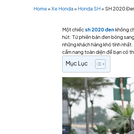
Home
»
Xe Honda
»
Honda SH
»
SH 2020 Đen
Một chiếc
sh 2020 đen
không chỉ
hút. Từ phiên bản đen bóng san
những khách hàng khó tính nhất. 
cẩm nang toàn diện để bạn có thể
Mục Lục