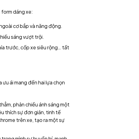
n form dáng xe:
ngoài cơ bắp và năng động.
iếu sáng vượt trội.
a trước, cốp xe siêu rộng… tất
 ưu ái mang đến hai lựa chọn
 thẳm, phản chiếu ánh sáng một
u thích sự đơn giản, tinh tế
hrome trên xe, tạo ra một sự
 trong mình sự huyền bí, mạnh