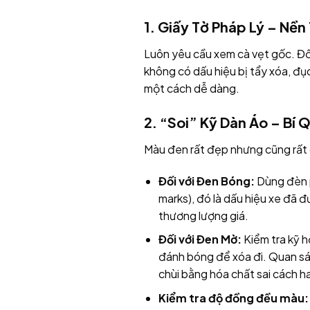
1. Giấy Tờ Pháp Lý – Nền
Luôn yêu cầu xem cà vẹt gốc. Đối
không có dấu hiệu bị tẩy xóa, đ
một cách dễ dàng.
2. “Soi” Kỹ Dàn Áo – Bí
Màu đen rất đẹp nhưng cũng rất d
Đối với Đen Bóng:
Dùng đèn p
marks), đó là dấu hiệu xe đã
thương lượng giá.
Đối với Đen Mờ:
Kiểm tra kỹ h
đánh bóng để xóa đi. Quan sát 
chùi bằng hóa chất sai cách h
Kiểm tra độ đồng đều màu: