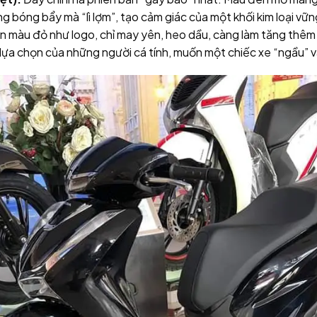
g bóng bẩy mà “lì lợm”, tạo cảm giác của một khối kim loại vữ
ản màu đỏ như logo, chỉ may yên, heo dầu, càng làm tăng thê
 lựa chọn của những người cá tính, muốn một chiếc xe “ngầu” v