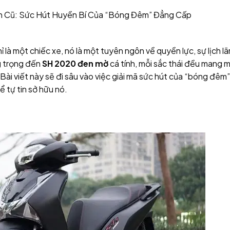
 Cũ: Sức Hút Huyền Bí Của “Bóng Đêm” Đẳng Cấp
 là một chiếc xe, nó là một tuyên ngôn về quyền lực, sự lịch l
g trọng đến
SH 2020 đen mờ
cá tính, mỗi sắc thái đều mang 
Bài viết này sẽ đi sâu vào việc giải mã sức hút của “bóng đê
 tự tin sở hữu nó.