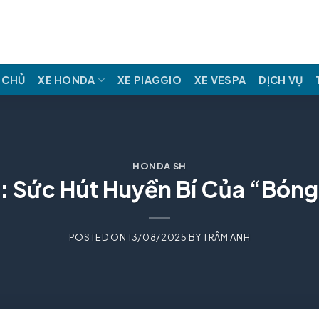
 CHỦ
XE HONDA
XE PIAGGIO
XE VESPA
DỊCH VỤ
HONDA SH
: Sức Hút Huyền Bí Của “Bón
POSTED ON
13/08/2025
BY
TRÂM ANH