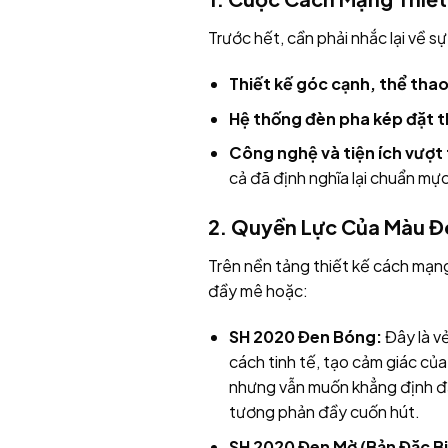
Trước hết, cần phải nhắc lại về 
Thiết kế góc cạnh, thể thao
Hệ thống đèn pha kép đặt t
Công nghệ và tiện ích vượt 
cả đã định nghĩa lại chuẩn mự
2. Quyền Lực Của Màu Đe
Trên nền tảng thiết kế cách mạn
đầy mê hoặc:
SH 2020 Đen Bóng:
Đây là v
cách tinh tế, tạo cảm giác của
nhưng vẫn muốn khẳng định đẳn
tương phản đầy cuốn hút.
SH 2020 Đen Mờ (Bản Đặc Bi