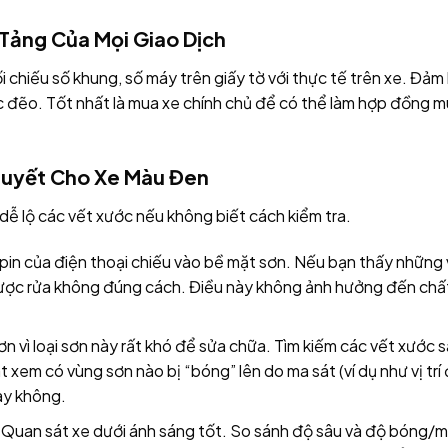
 Tảng Của Mọi Giao Dịch
 chiếu số khung, số máy trên giấy tờ với thực tế trên xe. Đảm
ục đẽo. Tốt nhất là mua xe chính chủ để có thể làm hợp đồng 
 Quyết Cho Xe Màu Đen
ễ lộ các vết xước nếu không biết cách kiểm tra.
in của điện thoại chiếu vào bề mặt sơn. Nếu bạn thấy những 
 được rửa không đúng cách. Điều này không ảnh hưởng đến ch
ơn vì loại sơn này rất khó để sửa chữa. Tìm kiếm các vết xước 
xem có vùng sơn nào bị “bóng” lên do ma sát (ví dụ như vị trí 
ay không.
Quan sát xe dưới ánh sáng tốt. So sánh độ sâu và độ bóng/mờ