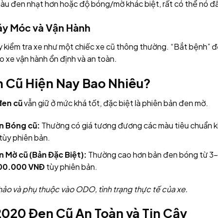
u đen nhạt hơn hoặc độ bóng/mờ khác biệt, rất có thể nó đã 
Máy Móc và Vận Hành
hãy kiểm tra xe như một chiếc xe cũ thông thường. “Bắt bệnh” đ
xe vận hành ổn định và an toàn.
n Cũ Hiện Nay Bao Nhiêu?
đen cũ
vẫn giữ ở mức khá tốt, đặc biệt là phiên bản đen mờ.
en Bóng cũ:
Thường có giá tương đương các màu tiêu chuẩn 
tùy phiên bản.
n Mờ cũ (Bản Đặc Biệt):
Thường cao hơn bản đen bóng từ 3-7
000.000 VNĐ
tùy phiên bản.
khảo và phụ thuộc vào ODO, tình trạng thực tế của xe.
2020 Đen Cũ An Toàn và Tin Cậy