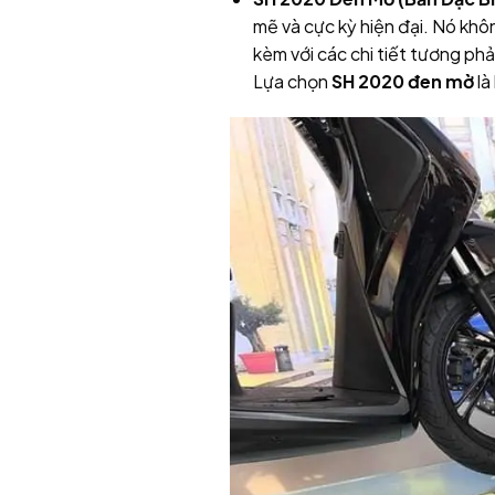
mẽ và cực kỳ hiện đại. Nó khôn
kèm với các chi tiết tương ph
Lựa chọn
SH 2020 đen mờ
là