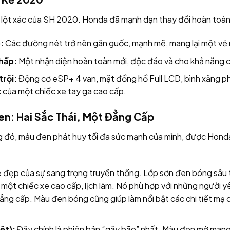
sự lột xác của SH 2020. Honda đã mạnh dạn thay đổi hoàn toà
:
Các đường nét trở nên gân guốc, mạnh mẽ, mang lại một vẻ 
hấp:
Một nhận diện hoàn toàn mới, độc đáo và cho khả năng ch
trội:
Động cơ eSP+ 4 van, mặt đồng hồ Full LCD, bình xăng phí
c của một chiếc xe tay ga cao cấp.
n: Hai Sắc Thái, Một Đẳng Cấp
g đó, màu đen phát huy tối đa sức mạnh của mình, được Honda
ẻ đẹp của sự sang trọng truyền thống. Lớp sơn đen bóng sâu
 một chiếc xe cao cấp, lịch lãm. Nó phù hợp với những người yê
g cấp. Màu đen bóng cũng giúp làm nổi bật các chi tiết mạ c
ệt):
Đây chính là phiên bản “gây bão” nhất. Màu đen mờ mang