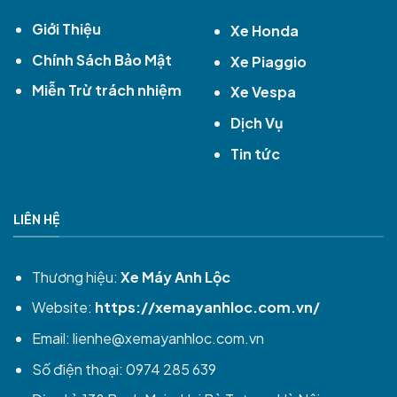
Giới Thiệu
Xe Honda
Chính Sách Bảo Mật
Xe Piaggio
Miễn Trừ trách nhiệm
Xe Vespa
Dịch Vụ
Tin tức
LIÊN HỆ
Thương hiệu:
Xe Máy Anh Lộc
Website:
https://xemayanhloc.com.vn/
Email:
lienhe@xemayanhloc.com.vn
Số điện thoại: 0974 285 639