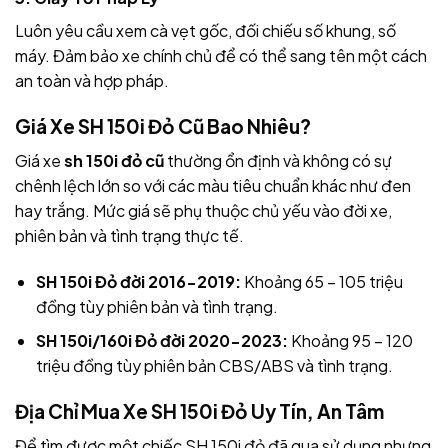
Luôn yêu cầu xem cà vẹt gốc, đối chiếu số khung, số
máy. Đảm bảo xe chính chủ để có thể sang tên một cách
an toàn và hợp pháp.
Giá Xe SH 150i Đỏ Cũ Bao Nhiêu?
Giá xe
sh 150i đỏ cũ
thường ổn định và không có sự
chênh lệch lớn so với các màu tiêu chuẩn khác như đen
hay trắng. Mức giá sẽ phụ thuộc chủ yếu vào đời xe,
phiên bản và tình trạng thực tế.
SH 150i Đỏ đời 2016-2019:
Khoảng 65 – 105 triệu
đồng tùy phiên bản và tình trạng.
SH 150i/160i Đỏ đời 2020-2023:
Khoảng 95 – 120
triệu đồng tùy phiên bản CBS/ABS và tình trạng.
Địa Chỉ Mua Xe SH 150i Đỏ Uy Tín, An Tâm
Để tìm được một chiếc SH 150i đỏ đã qua sử dụng nhưng