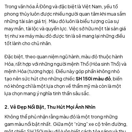
Trong văn hóa Á Đông và đặc biệt là Việt Nam, yếu tố
phong thủy luôn được nhiều người quan tâm khi mua sắm
những tài sản giá trị. Màu đỏ luôn là biểu tượng của sự
may mắn, tài lộc và quyền lực. Việc sở hữu một tài sản giá
trị như xe máy màu đỏ được tin là sẽ mang lại những điều
tốt lành cho chủ nhân.
Đặc biệt, theo quan niệm ngũ hành, màu đỏ thuộc hành
Hỏa, rất hợp với những người mệnh Thổ (Hỏa sinh Thổ) và
mệnh Hỏa (tương hợp). Điều này góp phần không nhỏ
tạo nên sức hút cho những chiếc
SH 150i màu đỏ
, biến
nó không chỉ là một lựa chọn về thẩm mỹ mà còn là một
lựa chọn mang ý nghĩa tinh thần sâu sắc.
2. Vẻ Đẹp Nổi Bật, Thu Hút Mọi Ánh Nhìn
Không thể phủ nhận rằng màu đỏ là một trong những
gam màu nổi bật nhất. Giữa một “rừng” xe cộ trên đường,
một chiếc SH 150i màu đỏ luôn biết cách tỏa sáng và thu