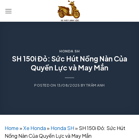
Skip
to
content
HONDA SH
SH 150i Đỏ: Sức Hút Nồng Nàn Của
Quyền Lực và May Mắn
POSTED ON
13/08/2025
BY
TRÂM ANH
Home
»
Xe Honda
»
Honda SH
»
SH 150i Đỏ: Sức Hút
Nồng Nàn Của Quyền Lực và May Mắn