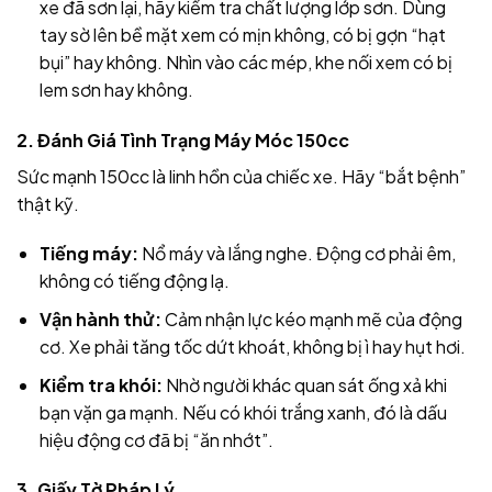
xe đã sơn lại, hãy kiểm tra chất lượng lớp sơn. Dùng
tay sờ lên bề mặt xem có mịn không, có bị gợn “hạt
bụi” hay không. Nhìn vào các mép, khe nối xem có bị
lem sơn hay không.
2. Đánh Giá Tình Trạng Máy Móc 150cc
Sức mạnh 150cc là linh hồn của chiếc xe. Hãy “bắt bệnh”
thật kỹ.
Tiếng máy:
Nổ máy và lắng nghe. Động cơ phải êm,
không có tiếng động lạ.
Vận hành thử:
Cảm nhận lực kéo mạnh mẽ của động
cơ. Xe phải tăng tốc dứt khoát, không bị ì hay hụt hơi.
Kiểm tra khói:
Nhờ người khác quan sát ống xả khi
bạn vặn ga mạnh. Nếu có khói trắng xanh, đó là dấu
hiệu động cơ đã bị “ăn nhớt”.
3. Giấy Tờ Pháp Lý