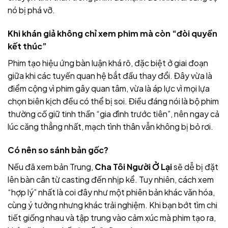
nó bị phá vỡ.
Khi khán giả không chỉ xem phim mà còn “đòi quyền
kết thúc”
Phim tạo hiệu ứng bàn luận khá rõ, đặc biệt ở giai đoạn
giữa khi các tuyến quan hệ bắt đầu thay đổi. Đây vừa là
điểm cộng vì phim gây quan tâm, vừa là áp lực vì mọi lựa
chọn biên kịch đều có thể bị soi. Điều đáng nói là bộ phim
thường cố giữ tinh thần “gia đình trước tiên”, nên ngay cả
lúc căng thẳng nhất, mạch tình thân vẫn không bị bỏ rơi.
Có nên so sánh bản gốc?
Nếu đã xem bản Trung,
Cha Tôi Người Ở Lại
sẽ dễ bị đặt
lên bàn cân từ casting đến nhịp kể. Tuy nhiên, cách xem
“hợp lý” nhất là coi đây như một phiên bản khác văn hóa,
cùng ý tưởng nhưng khác trải nghiệm. Khi bạn bớt tìm chi
tiết giống nhau và tập trung vào cảm xúc mà phim tạo ra,