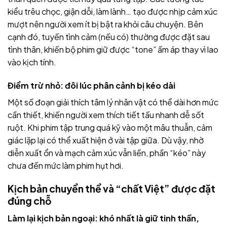
kiểu trêu chọc, giận dỗi, làm lành… tạo được nhịp cảm xúc
mượt nên người xem ít bị bật ra khỏi câu chuyện. Bên
cạnh đó, tuyến tình cảm (nếu có) thường được đặt sau
tình thân, khiến bộ phim giữ được “tone” ấm áp thay vì lao
vào kịch tính.
Điểm trừ nhỏ: đôi lúc phân cảnh bị kéo dài
Một số đoạn giải thích tâm lý nhân vật có thể dài hơn mức
cần thiết, khiến người xem thích tiết tấu nhanh dễ sốt
ruột. Khi phim tập trung quá kỹ vào một mâu thuẫn, cảm
giác lặp lại có thể xuất hiện ở vài tập giữa. Dù vậy, nhờ
diễn xuất ổn và mạch cảm xúc vẫn liền, phần “kéo” này
chưa đến mức làm phim hụt hơi.
Kịch bản chuyển thể và “chất Việt” được đặt
đúng chỗ
Làm lại kịch bản ngoại: khó nhất là giữ tinh thần,