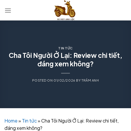
Skip
to
content
TIN TỨC
Cha Tôi Người Ở Lại: Review chi tiết,
đáng xem không?
POSTED ON
01/02/2026
BY
TRÂM ANH
Home
»
Tin tức
»
Cha Tôi Người Ở Lại: Review chi tiết,
đáng xem không?