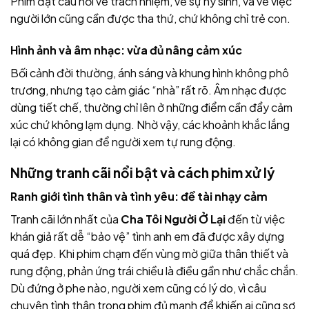
Phim đặt câu hỏi về trách nhiệm, về sự hy sinh, và về việc
người lớn cũng cần được tha thứ, chứ không chỉ trẻ con.
Hình ảnh và âm nhạc: vừa đủ nâng cảm xúc
Bối cảnh đời thường, ánh sáng và khung hình không phô
trương, nhưng tạo cảm giác “nhà” rất rõ. Âm nhạc được
dùng tiết chế, thường chỉ lên ở những điểm cần đẩy cảm
xúc chứ không lạm dụng. Nhờ vậy, các khoảnh khắc lắng
lại có không gian để người xem tự rung động.
Những tranh cãi nổi bật và cách phim xử lý
Ranh giới tình thân và tình yêu: đề tài nhạy cảm
Tranh cãi lớn nhất của
Cha Tôi Người Ở Lại
đến từ việc
khán giả rất dễ “bảo vệ” tình anh em đã được xây dựng
quá đẹp. Khi phim chạm đến vùng mờ giữa thân thiết và
rung động, phản ứng trái chiều là điều gần như chắc chắn.
Dù đứng ở phe nào, người xem cũng có lý do, vì câu
chuyện tình thân trong phim đủ mạnh để khiến ai cũng sợ