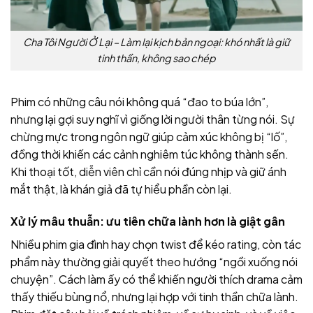
Cha Tôi Người Ở Lại – Làm lại kịch bản ngoại: khó nhất là giữ
tinh thần, không sao chép
Phim có những câu nói không quá “đao to búa lớn”,
nhưng lại gợi suy nghĩ vì giống lời người thân từng nói. Sự
chừng mực trong ngôn ngữ giúp cảm xúc không bị “lố”,
đồng thời khiến các cảnh nghiêm túc không thành sến.
Khi thoại tốt, diễn viên chỉ cần nói đúng nhịp và giữ ánh
mắt thật, là khán giả đã tự hiểu phần còn lại.
Xử lý mâu thuẫn: ưu tiên chữa lành hơn là giật gân
Nhiều phim gia đình hay chọn twist để kéo rating, còn tác
phẩm này thường giải quyết theo hướng “ngồi xuống nói
chuyện”. Cách làm ấy có thể khiến người thích drama cảm
thấy thiếu bùng nổ, nhưng lại hợp với tinh thần chữa lành.