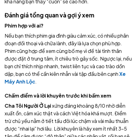
khả năng bạn thấy “cuốn” sẽ cao hơn.
Đánh giá tổng quan và gợi ý xem
Phim hợp với ai?
Nếu bạn thích phim gia đình giàu cảm xúc, có nhiều phân
đoạn đối thoại và chữa lành, đây là lựa chọn phù hợp.
Phim cũng hợp để xem cùng bố mẹ vì đề tài tình thân
được đặt ở trung tâm, ít chiêu trò gây sốc. Ngược lại, nếu
bạn chỉ thích nhịp nhanh, twist liên tục và cao trào dồn
dập, bạn có thể cần kiên nhẫn vài tập đầu bên cạnh
Xe
Máy Anh Lộc
.
Chấm điểm và lời khuyên trước khi bấm xem
Cha Tôi Người Ở Lại
xứng đáng khoảng 8/10 nhờ diễn
xuất ổn, cảm xúc thật và cách Việt hóa khá mượt. Điểm
trừ chủ yếu nằm ở tiết tấu đôi lúc chậm và vài mâu thuẫn
được “nhai lại” hơi lâu. Lời khuyên là hãy xem ít nhất 3–5
tập để cảm được “độ thân” giữa các nhân vật, rồi bạn sẽ