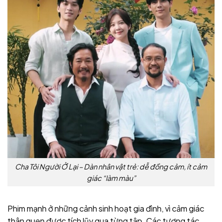
Cha Tôi Người Ở Lại – Dàn nhân vật trẻ: dễ đồng cảm, ít cảm
giác “làm màu”
Phim mạnh ở những cảnh sinh hoạt gia đình, vì cảm giác
thân quen được tích lũy qua từng tập. Các tương tác