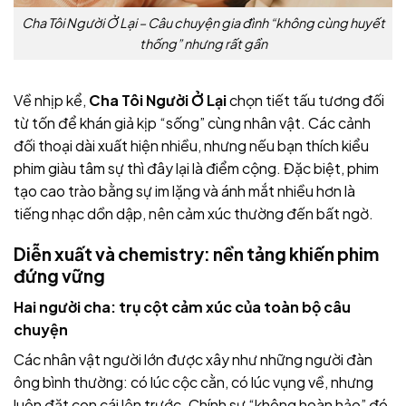
Cha Tôi Người Ở Lại – Câu chuyện gia đình “không cùng huyết
thống” nhưng rất gần
Về nhịp kể,
Cha Tôi Người Ở Lại
chọn tiết tấu tương đối
từ tốn để khán giả kịp “sống” cùng nhân vật. Các cảnh
đối thoại dài xuất hiện nhiều, nhưng nếu bạn thích kiểu
phim giàu tâm sự thì đây lại là điểm cộng. Đặc biệt, phim
tạo cao trào bằng sự im lặng và ánh mắt nhiều hơn là
tiếng nhạc dồn dập, nên cảm xúc thường đến bất ngờ.
Diễn xuất và chemistry: nền tảng khiến phim
đứng vững
Hai người cha: trụ cột cảm xúc của toàn bộ câu
chuyện
Các nhân vật người lớn được xây như những người đàn
ông bình thường: có lúc cộc cằn, có lúc vụng về, nhưng
luôn đặt con cái lên trước. Chính sự “không hoàn hảo” đó