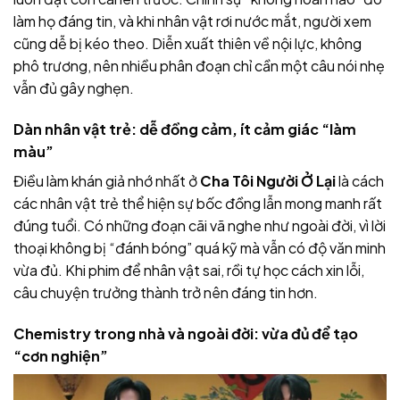
làm họ đáng tin, và khi nhân vật rơi nước mắt, người xem
cũng dễ bị kéo theo. Diễn xuất thiên về nội lực, không
phô trương, nên nhiều phân đoạn chỉ cần một câu nói nhẹ
vẫn đủ gây nghẹn.
Dàn nhân vật trẻ: dễ đồng cảm, ít cảm giác “làm
màu”
Điều làm khán giả nhớ nhất ở
Cha Tôi Người Ở Lại
là cách
các nhân vật trẻ thể hiện sự bốc đồng lẫn mong manh rất
đúng tuổi. Có những đoạn cãi vã nghe như ngoài đời, vì lời
thoại không bị “đánh bóng” quá kỹ mà vẫn có độ văn minh
vừa đủ. Khi phim để nhân vật sai, rồi tự học cách xin lỗi,
câu chuyện trưởng thành trở nên đáng tin hơn.
Chemistry trong nhà và ngoài đời: vừa đủ để tạo
“cơn nghiện”