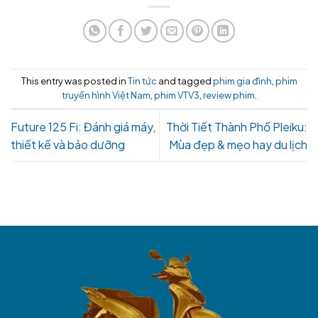
This entry was posted in
Tin tức
and tagged
phim gia đình
,
phim
truyền hình Việt Nam
,
phim VTV3
,
review phim
.
Future 125 Fi: Đánh giá máy,
Thời Tiết Thành Phố Pleiku:
thiết kế và bảo dưỡng
Mùa đẹp & mẹo hay du lịch