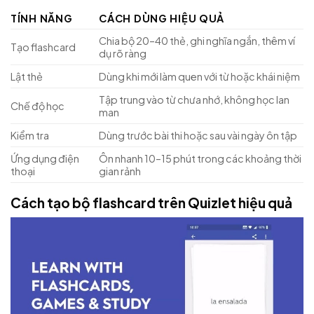
TÍNH NĂNG
CÁCH DÙNG HIỆU QUẢ
Chia bộ 20–40 thẻ, ghi nghĩa ngắn, thêm ví
Tạo flashcard
dụ rõ ràng
Lật thẻ
Dùng khi mới làm quen với từ hoặc khái niệm
Tập trung vào từ chưa nhớ, không học lan
Chế độ học
man
Kiểm tra
Dùng trước bài thi hoặc sau vài ngày ôn tập
Ứng dụng điện
Ôn nhanh 10–15 phút trong các khoảng thời
thoại
gian rảnh
Cách tạo bộ flashcard trên Quizlet hiệu quả