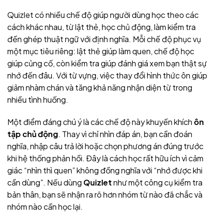
Quizlet có nhiều chế độ giúp người dùng học theo các
cách khác nhau, từ lật thẻ, học chủ động, làm kiểm tra
đến ghép thuật ngữ với định nghĩa. Mỗi chế độ phục vụ
một mục tiêu riêng: lật thẻ giúp làm quen, chế độ học
giúp củng cố, còn kiểm tra giúp đánh giá xem bạn thật sự
nhớ đến đâu. Với từ vựng, việc thay đổi hình thức ôn giúp
giảm nhàm chán và tăng khả năng nhận diện từ trong
nhiều tình huống.
Một điểm đáng chú ý là các chế độ này khuyến khích
ôn
tập chủ động
. Thay vì chỉ nhìn đáp án, bạn cần đoán
nghĩa, nhập câu trả lời hoặc chọn phương án đúng trước
khi hệ thống phản hồi. Đây là cách học rất hữu ích vì cảm
giác “nhìn thì quen” không đồng nghĩa với “nhớ được khi
cần dùng”. Nếu dùng
Quizlet
như một công cụ kiểm tra
bản thân, bạn sẽ nhận ra rõ hơn nhóm từ nào đã chắc và
nhóm nào cần học lại.