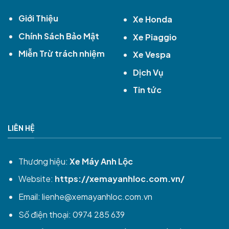
Giới Thiệu
Xe Honda
Chính Sách Bảo Mật
Xe Piaggio
Miễn Trừ trách nhiệm
Xe Vespa
Dịch Vụ
Tin tức
LIÊN HỆ
Thương hiệu:
Xe Máy Anh Lộc
Website:
https://xemayanhloc.com.vn/
Email:
lienhe@xemayanhloc.com.vn
Số điện thoại: 0974 285 639