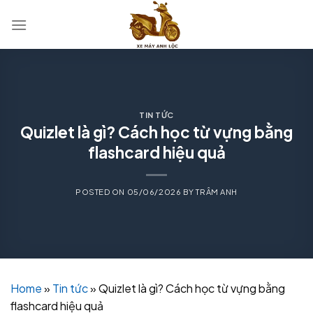
Skip
to
content
TIN TỨC
Quizlet là gì? Cách học từ vựng bằng
flashcard hiệu quả
POSTED ON
05/06/2026
BY
TRÂM ANH
Home
»
Tin tức
»
Quizlet là gì? Cách học từ vựng bằng
flashcard hiệu quả