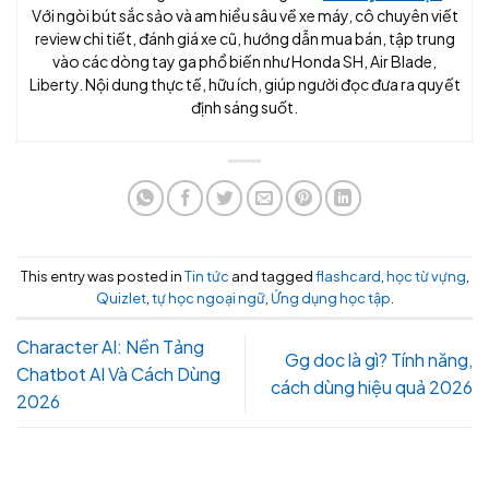
Với ngòi bút sắc sảo và am hiểu sâu về xe máy, cô chuyên viết
review chi tiết, đánh giá xe cũ, hướng dẫn mua bán, tập trung
vào các dòng tay ga phổ biến như Honda SH, Air Blade,
Liberty. Nội dung thực tế, hữu ích, giúp người đọc đưa ra quyết
định sáng suốt.
This entry was posted in
Tin tức
and tagged
flashcard
,
học từ vựng
,
Quizlet
,
tự học ngoại ngữ
,
Ứng dụng học tập
.
Character AI: Nền Tảng
Gg doc là gì? Tính năng,
Chatbot AI Và Cách Dùng
cách dùng hiệu quả 2026
2026