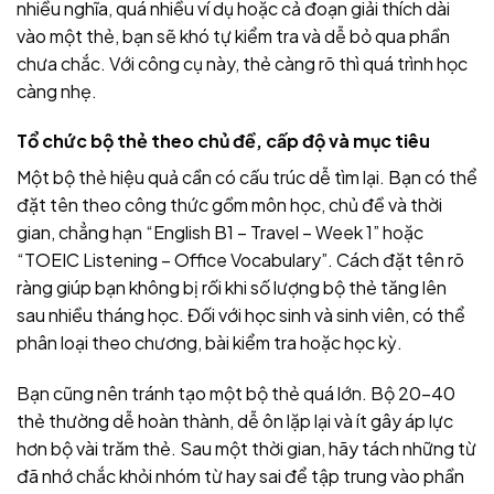
nhiều nghĩa, quá nhiều ví dụ hoặc cả đoạn giải thích dài
vào một thẻ, bạn sẽ khó tự kiểm tra và dễ bỏ qua phần
chưa chắc. Với công cụ này, thẻ càng rõ thì quá trình học
càng nhẹ.
Tổ chức bộ thẻ theo chủ đề, cấp độ và mục tiêu
Một bộ thẻ hiệu quả cần có cấu trúc dễ tìm lại. Bạn có thể
đặt tên theo công thức gồm môn học, chủ đề và thời
gian, chẳng hạn “English B1 – Travel – Week 1” hoặc
“TOEIC Listening – Office Vocabulary”. Cách đặt tên rõ
ràng giúp bạn không bị rối khi số lượng bộ thẻ tăng lên
sau nhiều tháng học. Đối với học sinh và sinh viên, có thể
phân loại theo chương, bài kiểm tra hoặc học kỳ.
Bạn cũng nên tránh tạo một bộ thẻ quá lớn. Bộ 20–40
thẻ thường dễ hoàn thành, dễ ôn lặp lại và ít gây áp lực
hơn bộ vài trăm thẻ. Sau một thời gian, hãy tách những từ
đã nhớ chắc khỏi nhóm từ hay sai để tập trung vào phần