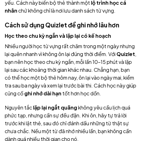
yếu. Cách này biến bộ thẻ thành một
lộ trình học cá
nhân
chứ không chỉ là nơi lưu danh sách từ vựng.
Cách sử dụng Quizlet để ghi nhớ lâu hơn
Học theo chu kỳ ngắn và lặp lại có kế hoạch
Nhiều người học từ vựng rất chăm trong một ngày nhưng
lại quên nhanh vì không ôn lại đúng thời điểm. Với
Quizlet
,
bạn nên học theo chu kỳ ngắn, mỗi lần 10–15 phút và lặp
lại sau các khoảng thời gian khác nhau. Chẳng hạn, bạn
có thể học một bộ thẻ hôm nay, ôn lại vào ngày mai, kiểm
tra sau ba ngày và xem lại trước bài thi. Cách học này giúp
củng cố
ghi nhớ dài hạn
tốt hơn học dồn.
Nguyên tắc
lặp lại ngắt quãng
không yêu cầu lịch quá
phức tạp, nhưng cần sự đều đặn. Khi ôn, hãy tự trả lời
trước khi lật thẻ, sau đó chỉ đánh dấu những từ thật sự
chưa chắc. Nếu một từ đã nhớ nhiều lần, bạn không cần
dành quá nhiều thời gian cho nó.