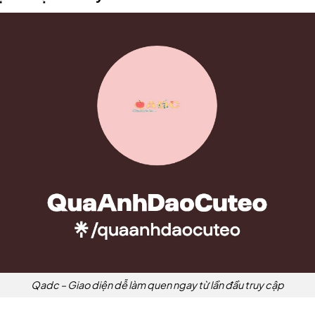
Qadc – Giao diện dễ làm quen ngay từ lần đầu truy cập