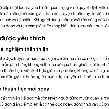
ộ cập nhật luôn là yếu tố rất quan trọng vì nó quyết định việc 
 nào cũng bởi cảm giác theo dõi truyện thuận tay, từ việc t
nhanh và tự nhiên. Khi người dùng không phải tốn công dò lại
ián đoạn và tạo cảm giác nền tảng hiểu đúng nhu cầu thực tế 
 được yêu thích
rải nghiệm thân thiện
e đọc truyện vì muốn tiết kiệm chi phí mà vẫn có nơi giải trí ổ
iễn phí nhưng không vì thế mà bỏ qua trải nghiệm cốt lõi như 
n thuận tiện. Việc kết hợp giữa chi phí bằng không và cảm gi
nhóm độc giả trẻ hoặc người muốn đọc truyện như một hình thứ
n thuận tiện mỗi ngày
 cấp truyện để đọc mà còn khiến người dùng muốn quay lại t
m đủ đơn giản để mở lên là có thể đọc ngay, đồng thời vẫn đủ 