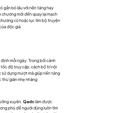
có gắn bó lâu với nền tảng hay
ìm chương mới đến quay lại mạch
 chương cũ hoặc lục tìm bộ truyện
của độc giả.
n định mỗi ngày. Trong bối cảnh
tốc độ truy cập, cách bố trí nội
ác sử dụng mượt mà giúp nền tảng
c thư giãn nhẹ nhàng.
hường xuyên.
Qadc
làm được
phong phú để người dùng luôn tìm