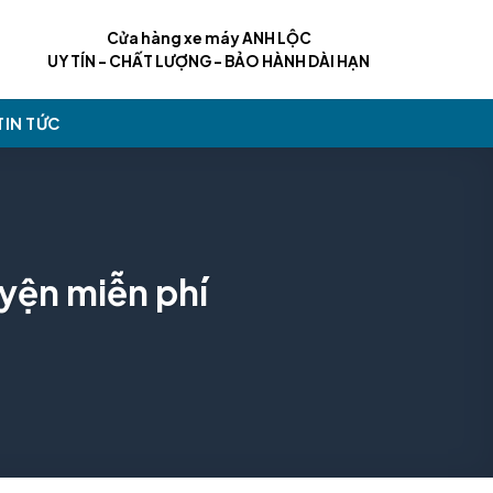
Cửa hàng xe máy ANH LỘC
UY TÍN - CHẤT LƯỢNG - BẢO HÀNH DÀI HẠN
TIN TỨC
yện miễn phí