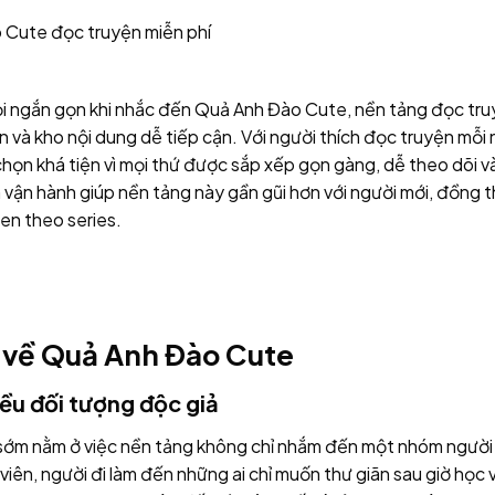
 Cute đọc truyện miễn phí
ọi ngắn gọn khi nhắc đến Quả Anh Đào Cute, nền tảng đọc tru
n và kho nội dung dễ tiếp cận. Với người thích đọc truyện mỗ
a chọn khá tiện vì mọi thứ được sắp xếp gọn gàng, dễ theo dõi v
 vận hành giúp nền tảng này gần gũi hơn với người mới, đồng 
uen theo series.
 về Quả Anh Đào Cute
ều đối tượng độc giả
sớm nằm ở việc nền tảng không chỉ nhắm đến một nhóm người 
 viên, người đi làm đến những ai chỉ muốn thư giãn sau giờ học