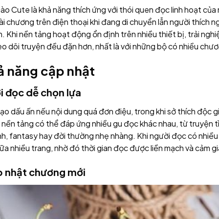
 Cute là khả năng thích ứng với thói quen đọc linh hoạt của 
i chương trên điện thoại khi đang di chuyển lẫn người thích n
nh. Khi nền tảng hoạt động ổn định trên nhiều thiết bị, trải ng
eo dõi truyện đều đặn hơn, nhất là với những bộ có nhiều chư
ả năng cập nhật
i đọc dễ chọn lựa
o dấu ấn nếu nội dung quá đơn điệu, trong khi sở thích độc 
ột nền tảng có thể đáp ứng nhiều gu đọc khác nhau, từ truyện 
nh, fantasy hay đời thường nhẹ nhàng. Khi người đọc có nhiề
 giữa nhiều trang, nhờ đó thời gian đọc được liền mạch và cảm 
p nhật chương mới