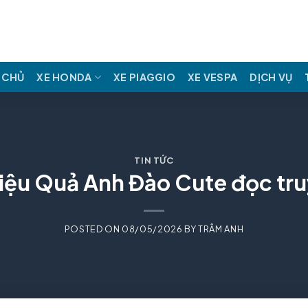
 CHỦ
XE HONDA
XE PIAGGIO
XE VESPA
DỊCH VỤ
TIN TỨC
hiệu Quả Anh Đào Cute đọc tru
POSTED ON
08/05/2026
BY
TRÂM ANH