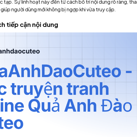
tạp. Sự linh hoạt này đến từ cách bố trí nội dung rõ ràng, tha
, giúp người dùng mới không bị ngợp khi vừa truy cập.
h tiếp cận nội dung