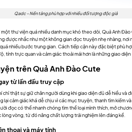
Qadc – Nền tảng phù hợp với nhiều đối tượng độc giả
ư một thư viện quá nhiều danh mục khó theo dõi, Quả Anh Đào 
ng được nhắc như một không gian đọc truyện nhẹ nhàng, nơi n
uá nhiều bước trung gian. Cách tiếp cận này đặc biệt phù hợp
 độ, tính trực quan và cảm giác thoải mái hơn là những giao diệ
uyện trên Quả Anh Đào Cute
ay từ lần đầu truy cập
 chỉ thật sự giữ chân người dùng khi giao diện đủ dễ hiểu và đ
 lại cảm giác khá dễ chịu vì các mục truyện, thanh tìm kiếm v
gười đọc có thể nhanh chóng tìm thể loại mình thích, mở chươn
 lòng vòng, từ đó nâng chất lượng trải nghiệm lên đáng kể.
n thoại và máy tính