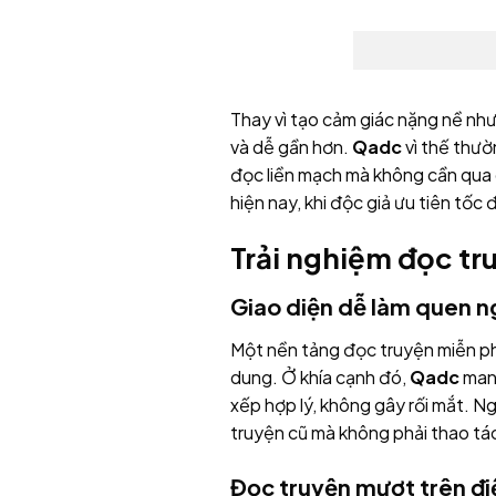
Thay vì tạo cảm giác nặng nề nh
và dễ gần hơn.
Qadc
vì thế thườ
đọc liền mạch mà không cần qua q
hiện nay, khi độc giả ưu tiên tốc
Trải nghiệm đọc tr
Giao diện dễ làm quen ng
Một nền tảng đọc truyện miễn phí
dung. Ở khía cạnh đó,
Qadc
mang
xếp hợp lý, không gây rối mắt. N
truyện cũ mà không phải thao tác
Đọc truyện mượt trên điệ