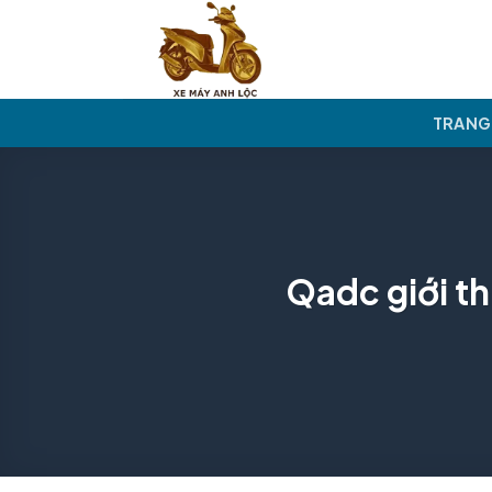
Skip
to
content
TRANG
Qadc giới t