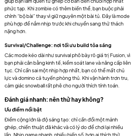
giúp bạn làm quen từ ghép cơ bản đến chuỗi hợp nhất
phức tạp. Khi zombie có thêm biến thể, bạn buộc phải
chỉnh “bộ bài” thay vì giữ nguyên một bài tủ. Đây là mode
phù hợp để nắm nhịp trước khi chuyển sang thử thách
nặng hơn.
Survival/Challenge: nơi tối ưu build tỏa sáng
Các mode kéo dài như survival phô bày rõ giá trị Fusion, vì
bạn phải cân bằng kinh tế, kiểm soát lane và nâng cấp liên
tục. Chỉ cần sai một nhịp hợp nhất, bạn có thể mất chủ
lực và domino cả tuyến phòng thủ. Khi vận hành trơn tru,
cảm giác snowball rất phê cho người thích tính toán.
Đánh giá nhanh: nên thử hay không?
Ưu điểm nổi bật
Điểm cộng lớn là độ sáng tạo: chỉ cần đổi một mảnh
ghép, chiến thuật đã khác và có lý do để chơi lại nhiều
lần. Nhịp game nhanh, nhiều biến số, hợp ai thích thử