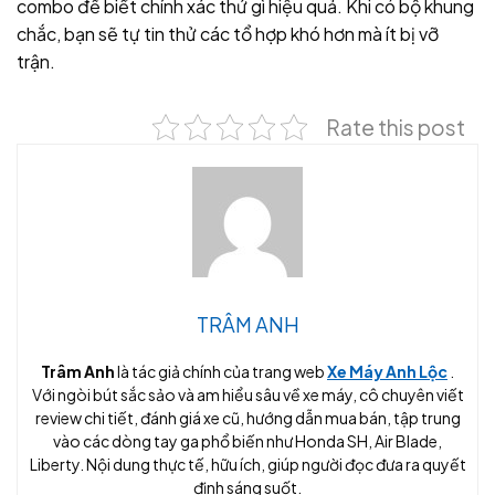
combo để biết chính xác thứ gì hiệu quả. Khi có bộ khung
chắc, bạn sẽ tự tin thử các tổ hợp khó hơn mà ít bị vỡ
trận.
Rate this post
TRÂM ANH
Trâm Anh
là tác giả chính của trang web
Xe Máy Anh Lộc
.
Với ngòi bút sắc sảo và am hiểu sâu về xe máy, cô chuyên viết
review chi tiết, đánh giá xe cũ, hướng dẫn mua bán, tập trung
vào các dòng tay ga phổ biến như Honda SH, Air Blade,
Liberty. Nội dung thực tế, hữu ích, giúp người đọc đưa ra quyết
định sáng suốt.