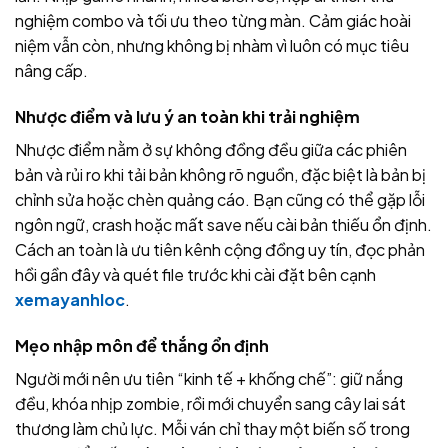
nghiệm combo và tối ưu theo từng màn. Cảm giác hoài
niệm vẫn còn, nhưng không bị nhàm vì luôn có mục tiêu
nâng cấp.
Nhược điểm và lưu ý an toàn khi trải nghiệm
Nhược điểm nằm ở sự không đồng đều giữa các phiên
bản và rủi ro khi tải bản không rõ nguồn, đặc biệt là bản bị
chỉnh sửa hoặc chèn quảng cáo. Bạn cũng có thể gặp lỗi
ngôn ngữ, crash hoặc mất save nếu cài bản thiếu ổn định.
Cách an toàn là ưu tiên kênh cộng đồng uy tín, đọc phản
hồi gần đây và quét file trước khi cài đặt bên cạnh
xemayanhloc
.
Mẹo nhập môn để thắng ổn định
Người mới nên ưu tiên “kinh tế + khống chế”: giữ nắng
đều, khóa nhịp zombie, rồi mới chuyển sang cây lai sát
thương làm chủ lực. Mỗi ván chỉ thay một biến số trong