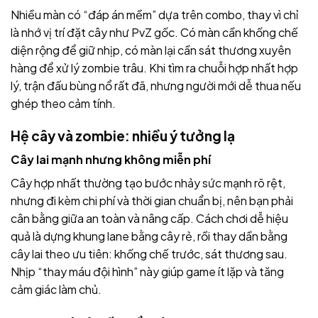
Nhiều màn có “đáp án mềm” dựa trên combo, thay vì chỉ
là nhớ vị trí đặt cây như PvZ gốc. Có màn cần khống chế
diện rộng để giữ nhịp, có màn lại cần sát thương xuyên
hàng để xử lý zombie trâu. Khi tìm ra chuỗi hợp nhất hợp
lý, trận đấu bùng nổ rất đã, nhưng người mới dễ thua nếu
ghép theo cảm tính.
Hệ cây và zombie: nhiều ý tưởng lạ
Cây lai mạnh nhưng không miễn phí
Cây hợp nhất thường tạo bước nhảy sức mạnh rõ rệt,
nhưng đi kèm chi phí và thời gian chuẩn bị, nên bạn phải
cân bằng giữa an toàn và nâng cấp. Cách chơi dễ hiệu
quả là dựng khung lane bằng cây rẻ, rồi thay dần bằng
cây lai theo ưu tiên: khống chế trước, sát thương sau.
Nhịp “thay máu đội hình” này giúp game ít lặp và tăng
cảm giác làm chủ.