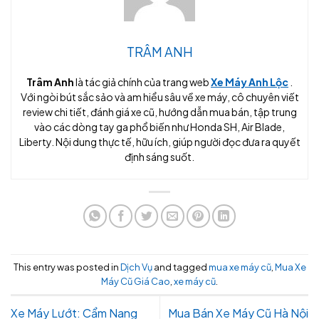
TRÂM ANH
Trâm Anh
là tác giả chính của trang web
Xe Máy Anh Lộc
.
Với ngòi bút sắc sảo và am hiểu sâu về xe máy, cô chuyên viết
review chi tiết, đánh giá xe cũ, hướng dẫn mua bán, tập trung
vào các dòng tay ga phổ biến như Honda SH, Air Blade,
Liberty. Nội dung thực tế, hữu ích, giúp người đọc đưa ra quyết
định sáng suốt.
This entry was posted in
Dịch Vụ
and tagged
mua xe máy cũ
,
Mua Xe
Máy Cũ Giá Cao
,
xe máy cũ
.
Xe Máy Lướt: Cẩm Nang
Mua Bán Xe Máy Cũ Hà Nội