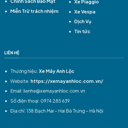
Chính Sách Bảo Mật
Xe Piaggio
Miễn Trừ trách nhiệm
Xe Vespa
Dịch Vụ
Tin tức
LIÊN HỆ
Thương hiệu:
Xe Máy Anh Lộc
Website:
https://xemayanhloc.com.vn/
Email:
lienhe@xemayanhloc.com.vn
Số điện thoại: 0974 285 639
Địa chỉ: 138 Bạch Mai – Hai Bà Trưng – Hà Nội