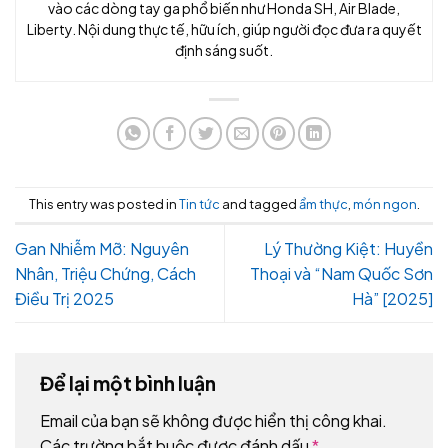
vào các dòng tay ga phổ biến như Honda SH, Air Blade,
Liberty. Nội dung thực tế, hữu ích, giúp người đọc đưa ra quyết
định sáng suốt.
This entry was posted in
Tin tức
and tagged
ẩm thực
,
món ngon
.
Gan Nhiễm Mỡ: Nguyên
Lý Thường Kiệt: Huyền
Nhân, Triệu Chứng, Cách
Thoại và “Nam Quốc Sơn
Điều Trị 2025
Hà” [2025]
Để lại một bình luận
Email của bạn sẽ không được hiển thị công khai.
Các trường bắt buộc được đánh dấu
*