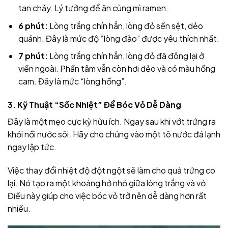
tan chảy. Lý tưởng để ăn cùng mì ramen.
6 phút:
Lòng trắng chín hẳn, lòng đỏ sền sệt, dẻo
quánh. Đây là mức độ “lòng đào” được yêu thích nhất.
7 phút:
Lòng trắng chín hẳn, lòng đỏ đã đông lại ở
viền ngoài. Phần tâm vẫn còn hơi dẻo và có màu hồng
cam. Đây là mức “lòng hồng”.
3. Kỹ Thuật “Sốc Nhiệt” Để Bóc Vỏ Dễ Dàng
Đây là một mẹo cực kỳ hữu ích. Ngay sau khi vớt trứng ra
khỏi nồi nước sôi. Hãy cho chúng vào một tô nước đá lạnh
ngay lập tức.
Việc thay đổi nhiệt độ đột ngột sẽ làm cho quả trứng co
lại. Nó tạo ra một khoảng hở nhỏ giữa lòng trắng và vỏ.
Điều này giúp cho việc bóc vỏ trở nên dễ dàng hơn rất
nhiều.