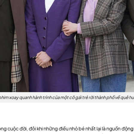
him xoay quanh hành trình của một cô gái trẻ rời thành phố về quê 
g cuộc đời, đôi khi những điều nhỏ bé nhất lại là nguồn động 