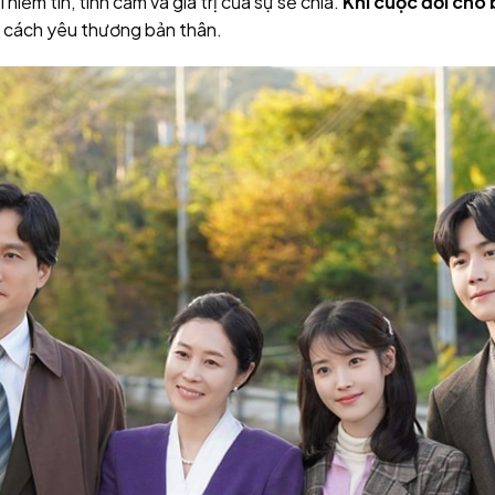
 niềm tin, tình cảm và giá trị của sự sẻ chia.
Khi cuộc đời cho
c cách yêu thương bản thân.