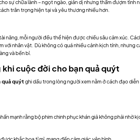
cho sự chữa lành – ngọt ngào, giản dị nhưng thấm đượm tình 
ách trân trọng hiện tại và yêu thương nhiều hơn.
 tài năng, mỗi người đều thể hiện được chiều sâu cảm xúc. Cá
 với nhân vật. Dù không có quá nhiều cảnh kịch tính, nhưng 
àng và bền bỉ.
 khi cuộc đời cho bạn quả quýt
n quả quýt
ghi dấu trong lòng người xem nằm ở cách đạo diễn 
ần nhấn mạnh rằng bộ phim chinh phục khán giả không phải nhờ k
ược khắc họa tỉ mỉ, mang đến cảm giác yên bình.