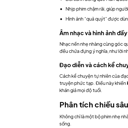
Nhịp phim chậm rãi, giúp ngư
Hình ảnh “quả quýt” được dùn
Âm nhạc và hình ảnh đầ
Nhạc nền nhẹ nhàng cùng góc qu
đều chứa đựng ý nghĩa, như lời 
Đạo diễn và cách kể chu
Cách kể chuyện tự nhiên của đạo
truyện phức tạp. Điều này khiến
khán giả mọi độ tuổi.
Phân tích chiều sâ
Không chỉ là một bộ phim nhẹ nh
sống.