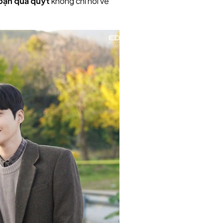
 bạn quả quýt
không chỉ nói về