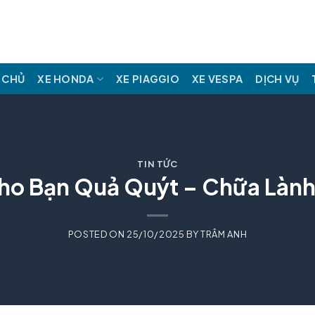
 CHỦ
XE HONDA
XE PIAGGIO
XE VESPA
DỊCH VỤ
TIN TỨC
Cho Bạn Quả Quýt – Chữa Làn
POSTED ON
25/10/2025
BY
TRÂM ANH