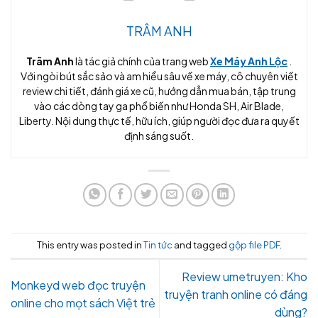
TRÂM ANH
Trâm Anh
là tác giả chính của trang web
Xe Máy Anh Lộc
.
Với ngòi bút sắc sảo và am hiểu sâu về xe máy, cô chuyên viết
review chi tiết, đánh giá xe cũ, hướng dẫn mua bán, tập trung
vào các dòng tay ga phổ biến như Honda SH, Air Blade,
Liberty. Nội dung thực tế, hữu ích, giúp người đọc đưa ra quyết
định sáng suốt.
This entry was posted in
Tin tức
and tagged
gộp file PDF
.
Review umetruyen: Kho
Monkeyd web đọc truyện
truyện tranh online có đáng
online cho mọt sách Việt trẻ
dùng?