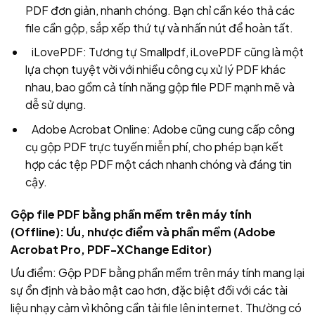
PDF đơn giản, nhanh chóng. Bạn chỉ cần kéo thả các
file cần gộp, sắp xếp thứ tự và nhấn nút để hoàn tất.
iLovePDF: Tương tự Smallpdf, iLovePDF cũng là một
lựa chọn tuyệt vời với nhiều công cụ xử lý PDF khác
nhau, bao gồm cả tính năng gộp file PDF mạnh mẽ và
dễ sử dụng.
Adobe Acrobat Online: Adobe cũng cung cấp công
cụ gộp PDF trực tuyến miễn phí, cho phép bạn kết
hợp các tệp PDF một cách nhanh chóng và đáng tin
cậy.
Gộp file PDF bằng phần mềm trên máy tính
(Offline): Ưu, nhược điểm và phần mềm (Adobe
Acrobat Pro, PDF-XChange Editor)
Ưu điểm: Gộp PDF bằng phần mềm trên máy tính mang lại
sự ổn định và bảo mật cao hơn, đặc biệt đối với các tài
liệu nhạy cảm vì không cần tải file lên internet. Thường có