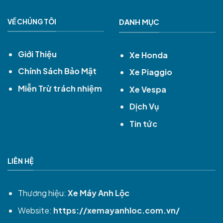
VỀ CHÚNG TÔI
DANH MỤC
Giới Thiệu
Xe Honda
Chính Sách Bảo Mật
Xe Piaggio
Miễn Trừ trách nhiệm
Xe Vespa
Dịch Vụ
Tin tức
LIÊN HỆ
Thương hiệu:
Xe Máy Anh Lộc
Website:
https://xemayanhloc.com.vn/