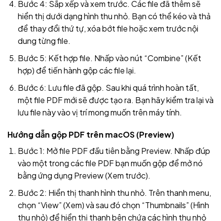
Bước 4: Sắp xếp và xem trước. Các file đã thêm sẽ
hiển thị dưới dạng hình thu nhỏ. Bạn có thể kéo và thả
để thay đổi thứ tự, xóa bớt file hoặc xem trước nội
dung từng file.
Bước 5: Kết hợp file. Nhấp vào nút “Combine” (Kết
hợp) để tiến hành gộp các file lại.
Bước 6: Lưu file đã gộp. Sau khi quá trình hoàn tất,
một file PDF mới sẽ được tạo ra. Bạn hãy kiểm tra lại và
lưu file này vào vị trí mong muốn trên máy tính.
Hướng dẫn gộp PDF trên macOS (Preview)
Bước 1: Mở file PDF đầu tiên bằng Preview. Nhấp đúp
vào một trong các file PDF bạn muốn gộp để mở nó
bằng ứng dụng Preview (Xem trước).
Bước 2: Hiển thị thanh hình thu nhỏ. Trên thanh menu,
chọn “View” (Xem) và sau đó chọn “Thumbnails” (Hình
thu nhỏ) để hiển thị thanh bên chứa các hình thu nhỏ