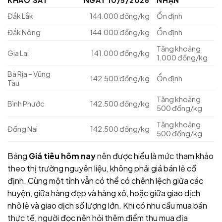
KHẢO SÁT
NGÀY 10/5/2026
NHẬN
Đắk Lắk
144.000 đồng/kg
Ổn định
Đắk Nông
144.000 đồng/kg
Ổn định
Tăng khoảng
Gia Lai
141.000 đồng/kg
1.000 đồng/kg
Bà Rịa – Vũng
142.500 đồng/kg
Ổn định
Tàu
Tăng khoảng
Bình Phước
142.500 đồng/kg
500 đồng/kg
Tăng khoảng
Đồng Nai
142.500 đồng/kg
500 đồng/kg
Bảng
Giá tiêu hôm nay
nên được hiểu là mức tham khảo
theo thị trường nguyên liệu, không phải giá bán lẻ cố
định. Cùng một tỉnh vẫn có thể có chênh lệch giữa các
huyện, giữa hàng đẹp và hàng xô, hoặc giữa giao dịch
nhỏ lẻ và giao dịch số lượng lớn. Khi có nhu cầu mua bán
thực tế, người đọc nên hỏi thêm điểm thu mua địa