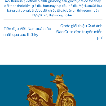
mối thu mua. ([vietnambiz][1])
,
giá nông sản
,
giá thực tế có thể thay
đổi theo thời điểm
,
giá tiêu hôm nay
,
hạt tiêu
,
hồ tiêu Việt Nam Số liệu
bảng giá trong bài được đối chiếu từ các bản tin thị trường ngày
10/5/2026
,
Thị trường hồ tiêu
.
Qadc giới thiệu Quả Anh
Tiền đạo Việt Nam xuất sắc
Đào Cute đọc truyện miễn
nhất qua các thời kỳ
phí