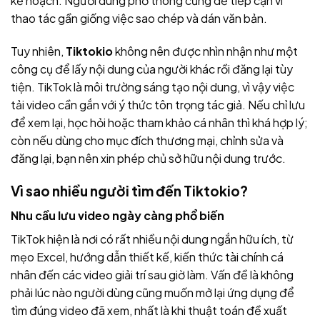
kế hoạch. Người dùng phổ thông cũng dễ tiếp cận vì
thao tác gần giống việc sao chép và dán văn bản.
Tuy nhiên,
Tiktokio
không nên được nhìn nhận như một
công cụ để lấy nội dung của người khác rồi đăng lại tùy
tiện. TikTok là môi trường sáng tạo nội dung, vì vậy việc
tải video cần gắn với ý thức tôn trọng tác giả. Nếu chỉ lưu
để xem lại, học hỏi hoặc tham khảo cá nhân thì khá hợp lý;
còn nếu dùng cho mục đích thương mại, chỉnh sửa và
đăng lại, bạn nên xin phép chủ sở hữu nội dung trước.
Vì sao nhiều người tìm đến
Tiktokio
?
Nhu cầu lưu video ngày càng phổ biến
TikTok hiện là nơi có rất nhiều nội dung ngắn hữu ích, từ
mẹo Excel, hướng dẫn thiết kế, kiến thức tài chính cá
nhân đến các video giải trí sau giờ làm. Vấn đề là không
phải lúc nào người dùng cũng muốn mở lại ứng dụng để
tìm đúng video đã xem, nhất là khi thuật toán đề xuất