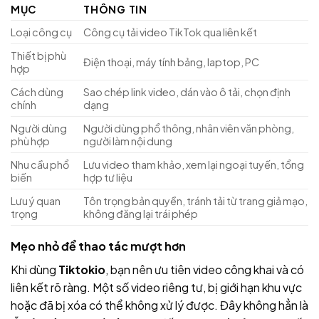
MỤC
THÔNG TIN
Loại công cụ
Công cụ tải video TikTok qua liên kết
Thiết bị phù
Điện thoại, máy tính bảng, laptop, PC
hợp
Cách dùng
Sao chép link video, dán vào ô tải, chọn định
chính
dạng
Người dùng
Người dùng phổ thông, nhân viên văn phòng,
phù hợp
người làm nội dung
Nhu cầu phổ
Lưu video tham khảo, xem lại ngoại tuyến, tổng
biến
hợp tư liệu
Lưu ý quan
Tôn trọng bản quyền, tránh tải từ trang giả mạo,
trọng
không đăng lại trái phép
Mẹo nhỏ để thao tác mượt hơn
Khi dùng
Tiktokio
, bạn nên ưu tiên video công khai và có
liên kết rõ ràng. Một số video riêng tư, bị giới hạn khu vực
hoặc đã bị xóa có thể không xử lý được. Đây không hẳn là