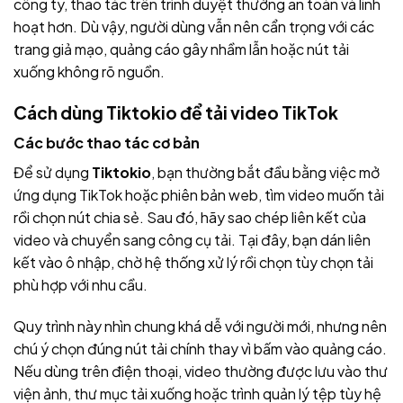
công ty, thao tác trên trình duyệt thường an toàn và linh
hoạt hơn. Dù vậy, người dùng vẫn nên cẩn trọng với các
trang giả mạo, quảng cáo gây nhầm lẫn hoặc nút tải
xuống không rõ nguồn.
Cách dùng
Tiktokio
để tải video TikTok
Các bước thao tác cơ bản
Để sử dụng
Tiktokio
, bạn thường bắt đầu bằng việc mở
ứng dụng TikTok hoặc phiên bản web, tìm video muốn tải
rồi chọn nút chia sẻ. Sau đó, hãy sao chép liên kết của
video và chuyển sang công cụ tải. Tại đây, bạn dán liên
kết vào ô nhập, chờ hệ thống xử lý rồi chọn tùy chọn tải
phù hợp với nhu cầu.
Quy trình này nhìn chung khá dễ với người mới, nhưng nên
chú ý chọn đúng nút tải chính thay vì bấm vào quảng cáo.
Nếu dùng trên điện thoại, video thường được lưu vào thư
viện ảnh, thư mục tải xuống hoặc trình quản lý tệp tùy hệ