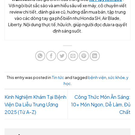
Với ngòi bút sắc sảo và am hiểu sâu về xe máy, cô chuyên viết
review chi tiết, đánh giá xe cũ, hướng dẫn mua bán, tập trung
vào các dòng tay ga phổ biến như Honda SH, Air Blade,
Liberty. Nội dung thực tế, hữu ích, giúp người đọc đưa ra quyết
định sáng suốt.
This entry was posted in
Tin tức
and tagged
bệnh viện
,
sức khỏe
,
y
học
.
Kinh Nghiệm Khám Tại Bệnh
Công Thức Món Ăn Sáng:
Viện Da Liễu Trung Ương
10+ Món Ngon, Dễ Làm, Đủ
2025 (Từ A-Z)
Chất