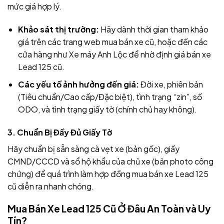
mức giá hợp lý.
Khảo sát thị trường:
Hãy dành thời gian tham khảo
giá trên các trang web mua bán xe cũ, hoặc đến các
cửa hàng như Xe máy Anh Lộc để nhờ định giá bán xe
Lead 125 cũ.
Các yếu tố ảnh hưởng đến giá:
Đời xe, phiên bản
(Tiêu chuẩn/Cao cấp/Đặc biệt), tình trạng “zin”, số
ODO, và tình trạng giấy tờ (chính chủ hay không).
3. Chuẩn Bị Đầy Đủ Giấy Tờ
Hãy chuẩn bị sẵn sàng cà vẹt xe (bản gốc), giấy
CMND/CCCD và sổ hộ khẩu của chủ xe (bản photo công
chứng) để quá trình làm hợp đồng mua bán xe Lead 125
cũ diễn ra nhanh chóng.
Mua Bán Xe Lead 125 Cũ Ở Đâu An Toàn và Uy
Tín?