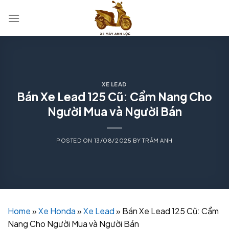
Skip
to
content
XE LEAD
Bán Xe Lead 125 Cũ: Cẩm Nang Cho
Người Mua và Người Bán
POSTED ON
13/08/2025
BY
TRÂM ANH
Home
»
Xe Honda
»
Xe Lead
»
Bán Xe Lead 125 Cũ: Cẩm
Nang Cho Người Mua và Người Bán