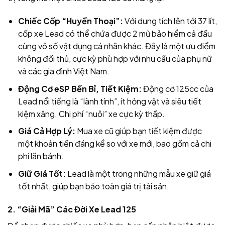
Chiếc Cốp “Huyền Thoại”:
Với dung tích lên tới 37 lít,
cốp xe Lead có thể chứa được 2 mũ bảo hiểm cả đầu
cùng vô số vật dụng cá nhân khác. Đây là một ưu điểm
không đối thủ, cực kỳ phù hợp với nhu cầu của phụ nữ
và các gia đình Việt Nam.
Động Cơ eSP Bền Bỉ, Tiết Kiệm:
Động cơ 125cc của
Lead nổi tiếng là “lành tính”, ít hỏng vặt và siêu tiết
kiệm xăng. Chi phí “nuôi” xe cực kỳ thấp.
Giá Cả Hợp Lý:
Mua xe cũ giúp bạn tiết kiệm được
một khoản tiền đáng kể so với xe mới, bao gồm cả chi
phí lăn bánh.
Giữ Giá Tốt:
Lead là một trong những mẫu xe giữ giá
tốt nhất, giúp bạn bảo toàn giá trị tài sản.
2. “Giải Mã” Các Đời Xe Lead 125