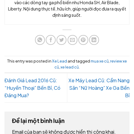
vào các dòng tay ga phổ biến như Honda SH, Air Blade,
Liberty. Nội dung thực tế, hữu ích, giúp người đọc đưa ra quyết
định sáng suốt.
This entry was posted in
Xe Lead
and tagged
mua xe cũ
,
review xe
cũ
,
xe lead cũ
.
Đánh Giá Lead 2016 Cũ:
Xe Máy Lead Cũ: Cẩm Nang
“Huyền Thoại” Bền Bỉ, Có
Săn “Nữ Hoàng” Xe Ga Bền
Đáng Mua?
Bỉ
Để lại một bình luận
Email của bạn sẽ không được hiển thị công khai.