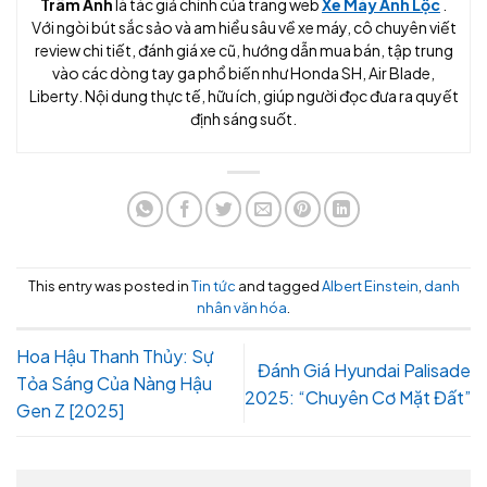
Trâm Anh
là tác giả chính của trang web
Xe Máy Anh Lộc
.
Với ngòi bút sắc sảo và am hiểu sâu về xe máy, cô chuyên viết
review chi tiết, đánh giá xe cũ, hướng dẫn mua bán, tập trung
vào các dòng tay ga phổ biến như Honda SH, Air Blade,
Liberty. Nội dung thực tế, hữu ích, giúp người đọc đưa ra quyết
định sáng suốt.
This entry was posted in
Tin tức
and tagged
Albert Einstein
,
danh
nhân văn hóa
.
Hoa Hậu Thanh Thủy: Sự
Đánh Giá Hyundai Palisade
Tỏa Sáng Của Nàng Hậu
2025: “Chuyên Cơ Mặt Đất”
Gen Z [2025]