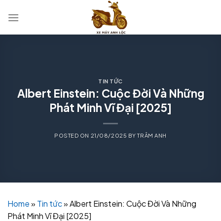
Skip
to
content
TIN TỨC
Albert Einstein: Cuộc Đời Và Những
Phát Minh Vĩ Đại [2025]
POSTED ON
21/08/2025
BY
TRÂM ANH
Home
»
Tin tức
»
Albert Einstein: Cuộc Đời Và Những
Phát Minh Vĩ Đại [2025]