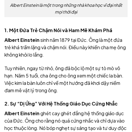
Albert Einstein là một trong những nhà khoa học vĩ đại nhất
mọi thời đại
1. Một Đứa Trẻ Chậm Nói và Ham Mê Khám Phá
Albert Einstein
sinh năm 1879 tại Đức. Ông là một đứa
trẻ khá trầm lặng và chậm nói. Điều này khiến cha mẹ ông
không khỏi lo lắng.
Tuy nhiên, ngay từ nhỏ, ông đã bộc lộ một sự tò mò vô
hạn. Năm 5 tuổi, cha ông cho ông xem một chiếc la bàn.
Việc kim la bàn luôn chỉ về một hướng đã khơi dậy niềm
đam mê vật lý trong ông.
2. Sự “Dị Ứng” Với Hệ Thống Giáo Dục Cứng Nhắc
Albert Einstein
ghét cay ghét đắng hệ thống giáo dục
của Đức. Ông cho rằng nó quá cứng nhắc và chỉ dựa vào
học thuộc lòng. Nó bóp nghẹt sự sáng tạo và tư duy độc