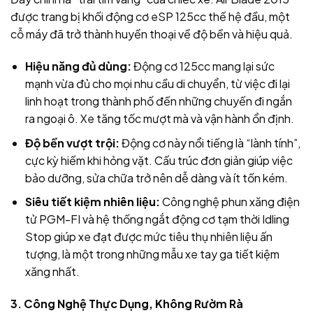
được trang bị khối động cơ eSP 125cc thế hệ đầu, một
cỗ máy đã trở thành huyền thoại về độ bền và hiệu quả.
Hiệu năng đủ dùng:
Động cơ 125cc mang lại sức
mạnh vừa đủ cho mọi nhu cầu di chuyển, từ việc đi lại
linh hoạt trong thành phố đến những chuyến đi ngắn
ra ngoại ô. Xe tăng tốc mượt mà và vận hành ổn định.
Độ bền vượt trội:
Động cơ này nổi tiếng là “lành tính”,
cực kỳ hiếm khi hỏng vặt. Cấu trúc đơn giản giúp việc
bảo dưỡng, sửa chữa trở nên dễ dàng và ít tốn kém.
Siêu tiết kiệm nhiên liệu:
Công nghệ phun xăng điện
tử PGM-FI và hệ thống ngắt động cơ tạm thời Idling
Stop giúp xe đạt được mức tiêu thụ nhiên liệu ấn
tượng, là một trong những mẫu xe tay ga tiết kiệm
xăng nhất.
3. Công Nghệ Thực Dụng, Không Rườm Rà