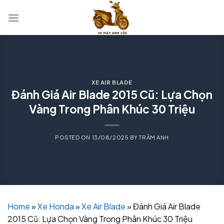
Skip
to
content
XE AIR BLADE
Đánh Giá Air Blade 2015 Cũ: Lựa Chọn
Vàng Trong Phân Khúc 30 Triệu
POSTED ON
13/08/2025
BY
TRÂM ANH
Home
»
Xe Honda
»
Xe Air Blade
»
Đánh Giá Air Blade
2015 Cũ: Lựa Chọn Vàng Trong Phân Khúc 30 Triệu