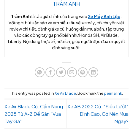
TRÂM ANH
Trâm Anh
là tác giả chính của trang web
Xe Máy Anh Lộc
.
Với ngòi bút sắc sảo và am hiểu sâu về xe máy, cô chuyên viết
review chi tiết, đánh giá xe cũ, hướng dẫn mua bán, tập trung
vào các dòng tay ga phổ biến như Honda SH, Air Blade,
Liberty. Nội dung thực tế, hữu ích, giúp người đọc đưa ra quyết
định sáng suốt.
This entry was posted in
Xe Air Blade
. Bookmark the
permalink
.
Xe Air Blade Cũ: Cẩm Nang
Xe AB 2022 Cũ: “Siêu Lướt”
2025 Từ A-Z Để Săn “Vua
Đỉnh Cao, Có Nên Mua
Tay Ga”
Ngay?