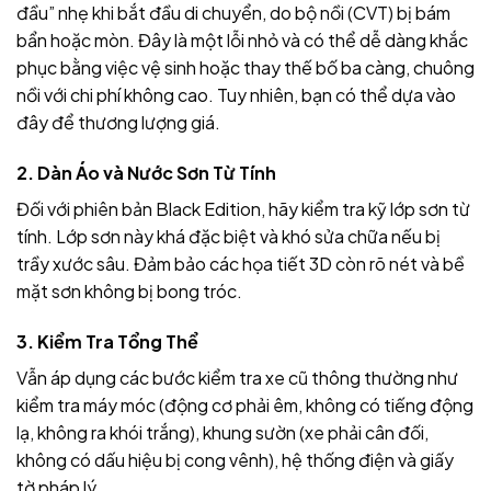
đầu” nhẹ khi bắt đầu di chuyển, do bộ nồi (CVT) bị bám
bẩn hoặc mòn. Đây là một lỗi nhỏ và có thể dễ dàng khắc
phục bằng việc vệ sinh hoặc thay thế bố ba càng, chuông
nồi với chi phí không cao. Tuy nhiên, bạn có thể dựa vào
đây để thương lượng giá.
2. Dàn Áo và Nước Sơn Từ Tính
Đối với phiên bản Black Edition, hãy kiểm tra kỹ lớp sơn từ
tính. Lớp sơn này khá đặc biệt và khó sửa chữa nếu bị
trầy xước sâu. Đảm bảo các họa tiết 3D còn rõ nét và bề
mặt sơn không bị bong tróc.
3. Kiểm Tra Tổng Thể
Vẫn áp dụng các bước kiểm tra xe cũ thông thường như
kiểm tra máy móc (động cơ phải êm, không có tiếng động
lạ, không ra khói trắng), khung sườn (xe phải cân đối,
không có dấu hiệu bị cong vênh), hệ thống điện và giấy
tờ pháp lý.