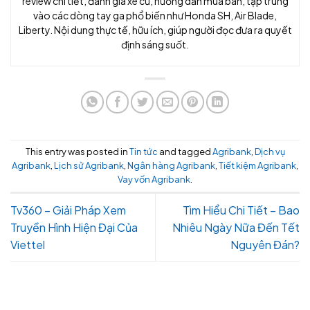
review chi tiết, đánh giá xe cũ, hướng dẫn mua bán, tập trung
vào các dòng tay ga phổ biến như Honda SH, Air Blade,
Liberty. Nội dung thực tế, hữu ích, giúp người đọc đưa ra quyết
định sáng suốt.
This entry was posted in
Tin tức
and tagged
Agribank
,
Dịch vụ
Agribank
,
Lịch sử Agribank
,
Ngân hàng Agribank
,
Tiết kiệm Agribank
,
Vay vốn Agribank
.
Tv360 – Giải Pháp Xem
Tìm Hiểu Chi Tiết – Bao
Truyền Hình Hiện Đại Của
Nhiêu Ngày Nữa Đến Tết
Viettel
Nguyên Đán?