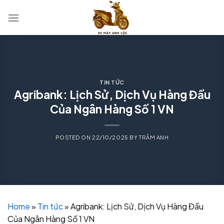
Skip
to
content
TIN TỨC
Agribank: Lịch Sử, Dịch Vụ Hàng Đầu
Của Ngân Hàng Số 1 VN
POSTED ON
22/10/2025
BY
TRÂM ANH
Home
»
Tin tức
»
Agribank: Lịch Sử, Dịch Vụ Hàng Đầu
Của Ngân Hàng Số 1 VN