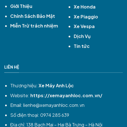
Giới Thiệu
Xe Honda
Chính Sách Bảo Mật
Xe Piaggio
Miễn Trừ trách nhiệm
Xe Vespa
Dịch Vụ
Tin tức
LIÊN HỆ
Thương hiệu:
Xe Máy Anh Lộc
Website:
https://xemayanhloc.com.vn/
Email:
lienhe@xemayanhloc.com.vn
Số điện thoại: 0974 285 639
Địa chỉ: 138 Bạch Mai – Hai Bà Trưng – Hà Nội