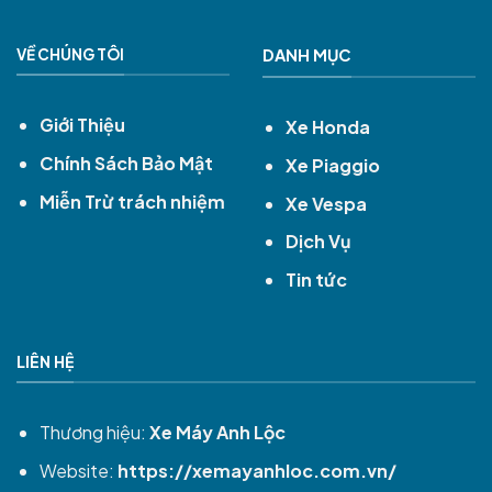
VỀ CHÚNG TÔI
DANH MỤC
Giới Thiệu
Xe Honda
Chính Sách Bảo Mật
Xe Piaggio
Miễn Trừ trách nhiệm
Xe Vespa
Dịch Vụ
Tin tức
LIÊN HỆ
Thương hiệu:
Xe Máy Anh Lộc
Website:
https://xemayanhloc.com.vn/