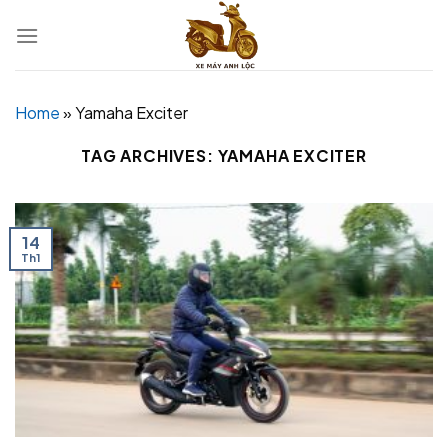
Skip
to
content
Home
»
Yamaha Exciter
TAG ARCHIVES:
YAMAHA EXCITER
14
Th1