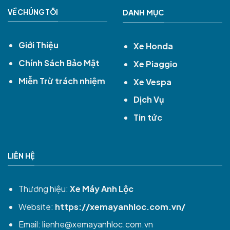
VỀ CHÚNG TÔI
DANH MỤC
Giới Thiệu
Xe Honda
Chính Sách Bảo Mật
Xe Piaggio
Miễn Trừ trách nhiệm
Xe Vespa
Dịch Vụ
Tin tức
LIÊN HỆ
Thương hiệu:
Xe Máy Anh Lộc
Website:
https://xemayanhloc.com.vn/
Email:
lienhe@xemayanhloc.com.vn