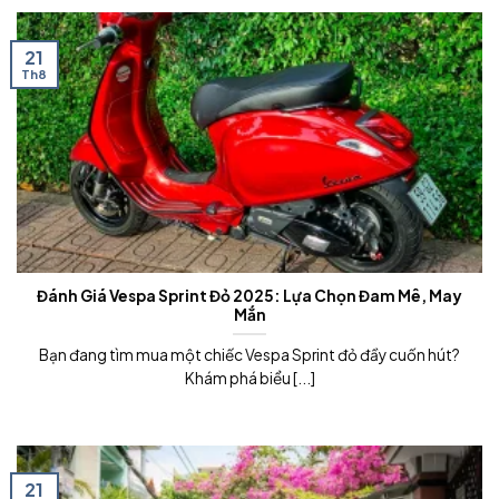
21
Th8
Đánh Giá Vespa Sprint Đỏ 2025: Lựa Chọn Đam Mê, May
Mắn
Bạn đang tìm mua một chiếc Vespa Sprint đỏ đầy cuốn hút?
Khám phá biểu [...]
21