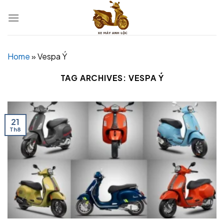
Skip
to
content
Home
»
Vespa Ý
TAG ARCHIVES:
VESPA Ý
21
Th8