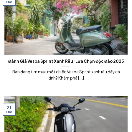
Th8
Đánh Giá Vespa Sprint Xanh Rêu: Lựa Chọn Độc Đáo 2025
Bạn đang tìm mua một chiếc Vespa Sprint xanh rêu đầy cá
tính? Khám phá [...]
21
Th8