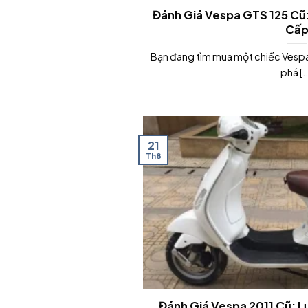
Đánh Giá Vespa GTS 125 Cũ
Cấ
Bạn đang tìm mua một chiếc Vespa
phá [..
21
Th8
Đánh Giá Vespa 2011 Cũ: L