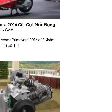
era 2016 Cũ: Cột Mốc Động
 i-Get
c Vespa Primavera 2016 cũ? Khám
tiết cột [...]