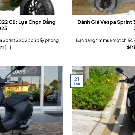
2022 Cũ: Lựa Chọn Đẳng
Đánh Giá Vespa Sprint 
025
a Sprint S 2022 cũ đầy phong
Bạn đang tìm mua một chiếc V
 [...]
tiết 
21
Th8