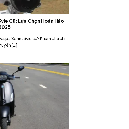
3vie Cũ: Lựa Chọn Hoàn Hảo
2025
espa Sprint 3vie cũ? Khám phá chi
huyền [...]