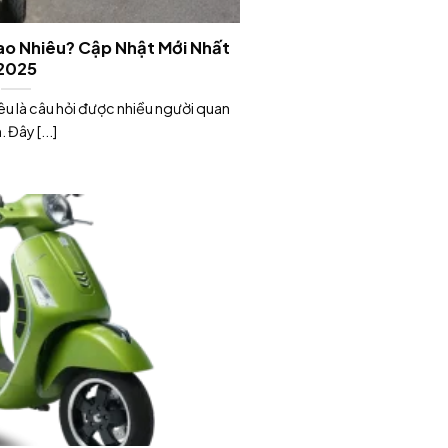
ao Nhiêu? Cập Nhật Mới Nhất
2025
êu là câu hỏi được nhiều người quan
 Đây [...]