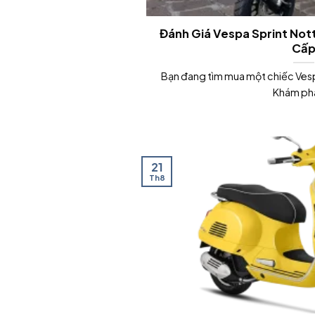
Đánh Giá Vespa Sprint Not
Cấ
Bạn đang tìm mua một chiếc Vesp
Khám phá 
21
Th8