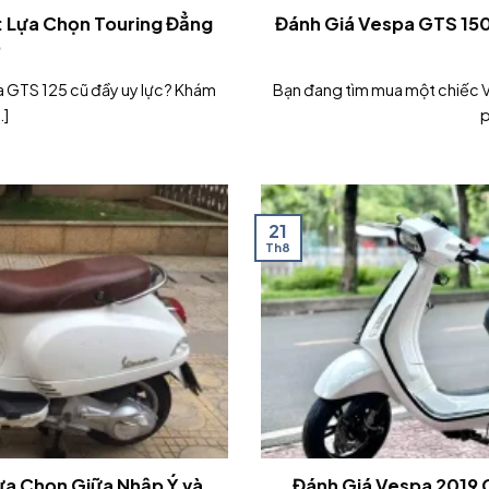
: Lựa Chọn Touring Đẳng
Đánh Giá Vespa GTS 150
p
 GTS 125 cũ đầy uy lực? Khám
Bạn đang tìm mua một chiếc 
.]
p
21
Th8
ựa Chọn Giữa Nhập Ý và
Đánh Giá Vespa 2019 