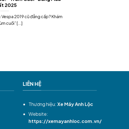
ất 2025
c Vespa 2019 cũ đẳng cấp? Khám
ùm cuối” [...]
LIÊN HỆ
Thương hiệu:
Xe Máy Anh Lộc
Website:
https://xemayanhloc.com.vn/