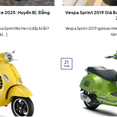
te 2025: Huyền Bí, Đẳng
Vespa Sprint 2019 Giá B
p
a Sprint Notte cũ đầy bí ẩn?
Vespa Sprint 2019 giá bao nhi
[...]
tâm.
21
Th8