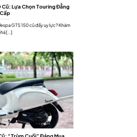
 Cũ: Lựa Chọn Touring Đẳng
Cấp
Vespa GTS 150 cũ đầy uy lực? Khám
há [...]
Cũ: “Trùm Cuối” Đáng Mua