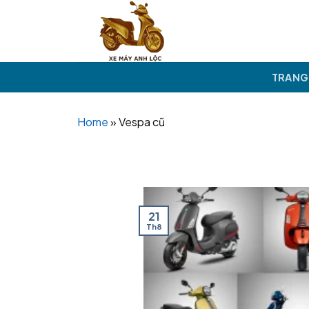
Skip
to
content
TRANG
Home
»
Vespa cũ
21
Th8