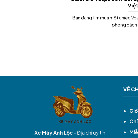
Việ
Bạn đang tìm mua một chiếc Ves
phong cách t
VỀ C
Giớ
Chí
Miễ
Xe Máy Anh Lộc
- Địa chỉ uy tín