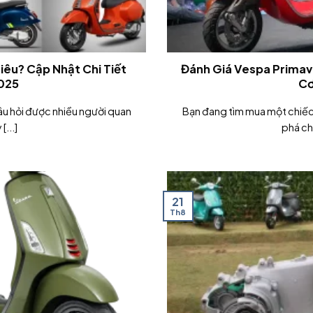
iêu? Cập Nhật Chi Tiết
Đánh Giá Vespa Primav
025
Cơ
âu hỏi được nhiều người quan
Bạn đang tìm mua một chiế
[...]
phá chi 
21
Th8