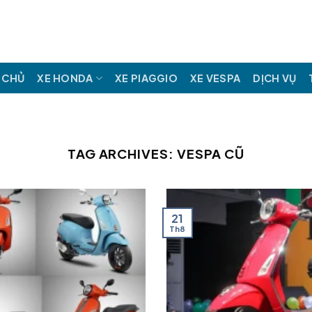
 CHỦ
XE HONDA
XE PIAGGIO
XE VESPA
DỊCH VỤ
TAG ARCHIVES:
VESPA CŨ
21
Th8