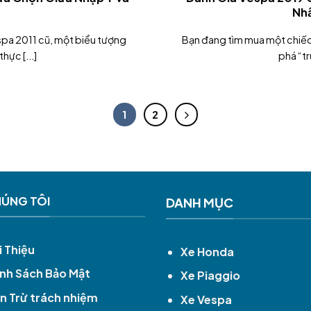
t
Nh
pa 2011 cũ, một biểu tượng
Bạn đang tìm mua một chiế
hực [...]
phá “tr
1
2
HÚNG TÔI
DANH MỤC
i Thiệu
Xe Honda
nh Sách Bảo Mật
Xe Piaggio
n Trừ trách nhiệm
Xe Vespa