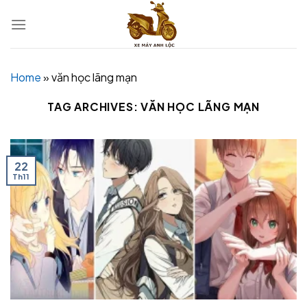
Skip
to
content
Home
»
văn học lãng mạn
TAG ARCHIVES:
VĂN HỌC LÃNG MẠN
22
Th11