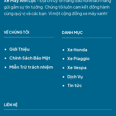
Xe Máy Anh Lộc
- Địa chỉ uy tín hàng đầu nơi khách hàng
gửi gắm sự tin tưởng. Chúng tôi luôn cam kết đồng hành
cùng quý vị và các bạn. Vì một cộng đồng xe máy xanh!
VỀ CHÚNG TÔI
DANH MỤC
Giới Thiệu
Xe Honda
Chính Sách Bảo Mật
Xe Piaggio
Miễn Trừ trách nhiệm
Xe Vespa
Dịch Vụ
Tin tức
LIÊN HỆ