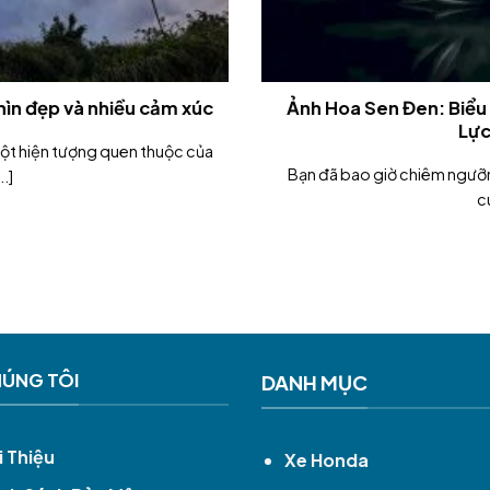
hìn đẹp và nhiều cảm xúc
Ảnh Hoa Sen Đen: Biểu
Lực
 một hiện tượng quen thuộc của
Bạn đã bao giờ chiêm ngưỡn
..]
cu
HÚNG TÔI
DANH MỤC
i Thiệu
Xe Honda