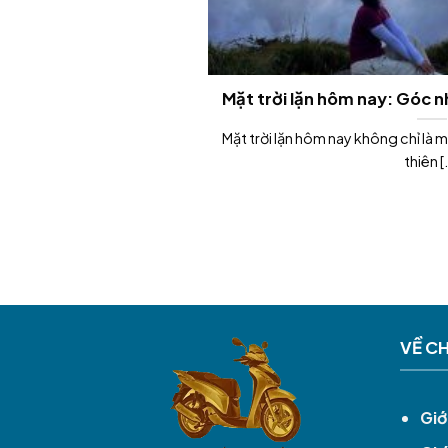
Mặt trời lặn hôm nay: Góc n
Mặt trời lặn hôm nay không chỉ là
thiên [.
VỀ C
Giớ