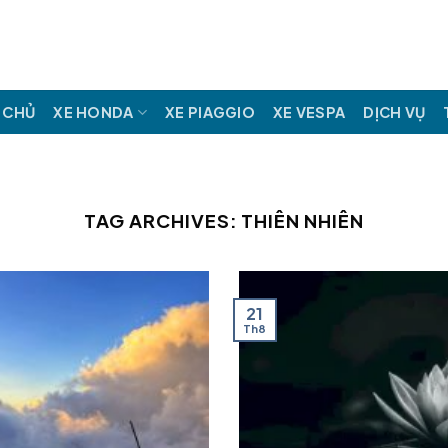
 CHỦ
XE HONDA
XE PIAGGIO
XE VESPA
DỊCH VỤ
TAG ARCHIVES:
THIÊN NHIÊN
21
Th8