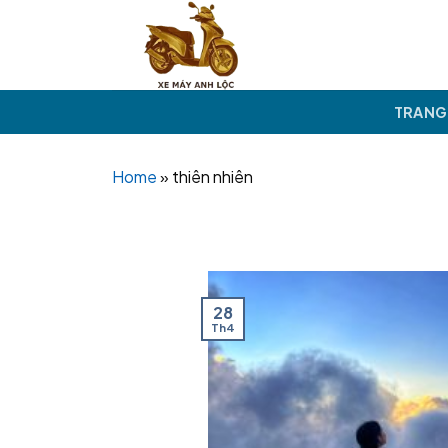
Skip
to
content
TRANG
Home
»
thiên nhiên
28
Th4