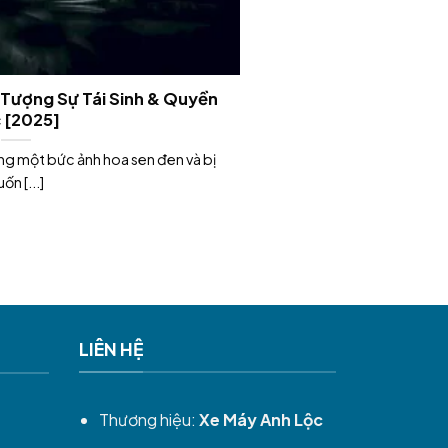
 Tượng Sự Tái Sinh & Quyền
 [2025]
g một bức ảnh hoa sen đen và bị
ốn [...]
LIÊN HỆ
Thương hiệu:
Xe Máy Anh Lộc